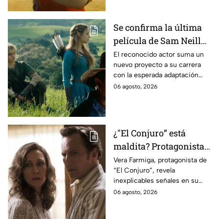
Se confirma la última
película de Sam Neill
antes de morir: esto es
El reconocido actor suma un
nuevo proyecto a su carrera
lo que se sabe hasta
con la esperada adaptación
ahora
cinematográfica del popular
06 agosto, 2026
videojuego.
¿"El Conjuro” está
maldita? Protagonista
revela INQUIETANTES
Vera Farmiga, protagonista de
“El Conjuro”, revela
señales en su cuerpo
inexplicables señales en su
durante la grabación de
cuerpo durante el rodaje de la
06 agosto, 2026
la película
película