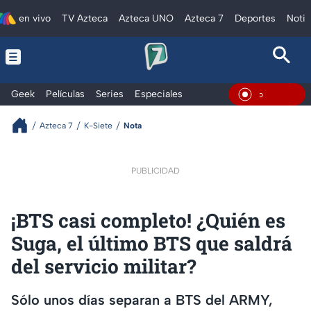
en vivo
TV Azteca
Azteca UNO
Azteca 7
Deportes
Notic
Geek
Películas
Series
Especiales
En Vivo
Azteca 7
K-Siete
Nota
PUBLICIDAD
¡BTS casi completo! ¿Quién es
Suga, el último BTS que saldrá
del servicio militar?
Sólo unos días separan a BTS del ARMY,