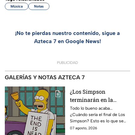
Música
Notas
¡No te pierdas nuestro contenido, sigue a
Azteca 7 en Google News!
PUBLICIDAD
GALERÍAS Y NOTAS AZTECA 7
¿Los Simpson
terminarán en la
temporada 40? Actriz
Todo lo bueno acaba...
¿Cuándo sería el final de Los
de Bart Simpson da
Simpson? Esto es lo que se
IMPACTANTE
sabe:
07 agosto, 2026
declaración