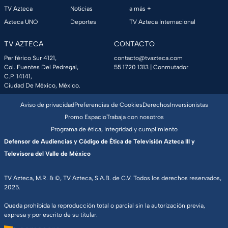
TV Azteca
Noticias
a más +
Azteca UNO
Deportes
TV Azteca Internacional
TV AZTECA
CONTACTO
Periférico Sur 4121,
contacto@tvazteca.com
Col. Fuentes Del Pedregal,
55 1720 1313
| Conmutador
C.P. 14141,
Ciudad De México, México.
Aviso de privacidad
Preferencias de Cookies
Derechos
Inversionistas
Promo Espacio
Trabaja con nosotros
Programa de ética, integridad y cumplimiento
Defensor de Audiencias y Código de Ética de Televisión Azteca III y
Televisora del Valle de México
TV Azteca, M.R. & ©, TV Azteca, S.A.B. de C.V. Todos los derechos reservados,
2025.
Queda prohibida la reproducción total o parcial sin la autorización previa,
expresa y por escrito de su titular.