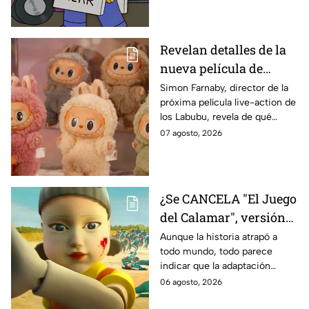
Revelan detalles de la
nueva película de
Labubu: de qué tratará
Simon Farnaby, director de la
próxima película live-action de
y cuándo se estrena
los Labubu, revela de qué
tratará la cinta. Aquí te
07 agosto, 2026
contamos los detalles.
¿Se CANCELA "El Juego
del Calamar", versión
Estados Unidos? Esto
Aunque la historia atrapó a
todo mundo, todo parece
es lo que se sabe al
indicar que la adaptación
momento
podría ser cancelada:
06 agosto, 2026