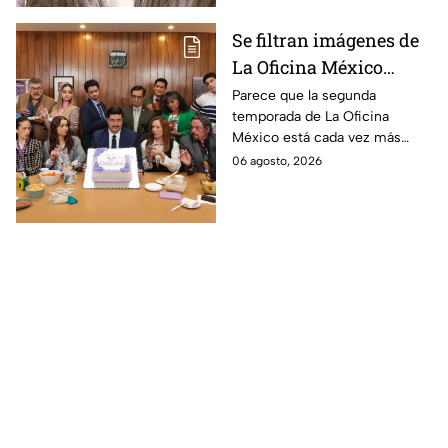
Se filtran imágenes de
La Oficina México
temporada 2 y un
Parece que la segunda
temporada de La Oficina
detalle desata teorías
México está cada vez más
entre los fans
cerca, pues el elenco ya se
06 agosto, 2026
encuentra en grabaciones y ya
se filtraron las primeras
imágenes del set.