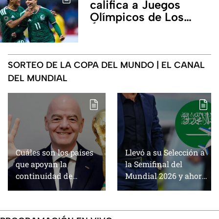
califica a Juegos
Olímpicos de Los
Ángeles 2028
SORTEO DE LA COPA DEL MUNDO | EL CANAL
DEL MUNDIAL
Cuáles son los países
Llevó a su Selección a
que apoyan la
la Semifinal del
continuidad de
Mundial 2026 y ahora
Infantino en la FIFA
llegaría a Arabia
(Argentina incluida)
Saudita