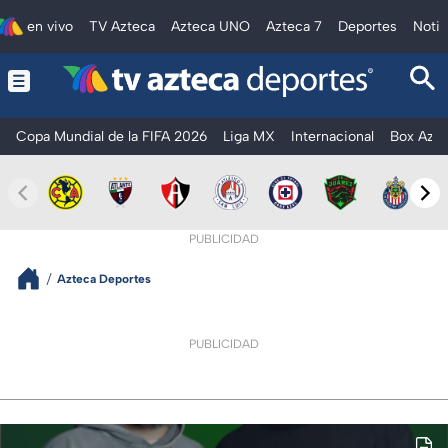
en vivo
TV Azteca
Azteca UNO
Azteca 7
Deportes
Notic
Copa Mundial de la FIFA 2026
Liga MX
Internacional
Box Azte
PUBLICIDAD
Azteca Deportes
PUBLICIDAD