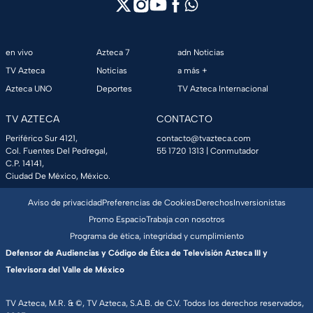
en vivo
Azteca 7
adn Noticias
TV Azteca
Noticias
a más +
Azteca UNO
Deportes
TV Azteca Internacional
TV AZTECA
CONTACTO
Periférico Sur 4121,
contacto@tvazteca.com
Col. Fuentes Del Pedregal,
55 1720 1313
| Conmutador
C.P. 14141,
Ciudad De México, México.
Aviso de privacidad
Preferencias de Cookies
Derechos
Inversionistas
Promo Espacio
Trabaja con nosotros
Programa de ética, integridad y cumplimiento
Defensor de Audiencias y Código de Ética de Televisión Azteca III y
Televisora del Valle de México
TV Azteca, M.R. & ©, TV Azteca, S.A.B. de C.V. Todos los derechos reservados,