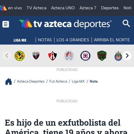
en vivo
TV Azteca
Azteca UNO
Azteca 7
Deportes
Notic
NOTAS
LOS 4 GRANDES
ARRIBA EL NORTE
PUBLICIDAD
Azteca Deportes
Fut Azteca
Liga MX
Nota
PUBLICIDAD
Es hijo de un exfutbolista del
América, tiene 19 años y ahora