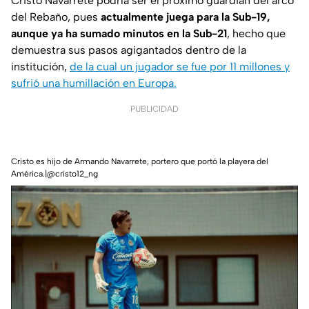
Cristo Navarrete podría ser el próximo guardián del arco
del Rebaño, pues
actualmente juega para la Sub-19,
aunque ya ha sumado minutos en la Sub-21
, hecho que
demuestra sus pasos agigantados dentro de la
institución,
de la cual un jugador se fue por 11 millones y
sufrió una humillación en Europa.
PUBLICIDAD
Cristo es hijo de Armando Navarrete, portero que portó la playera del
América.|@cristo12_ng