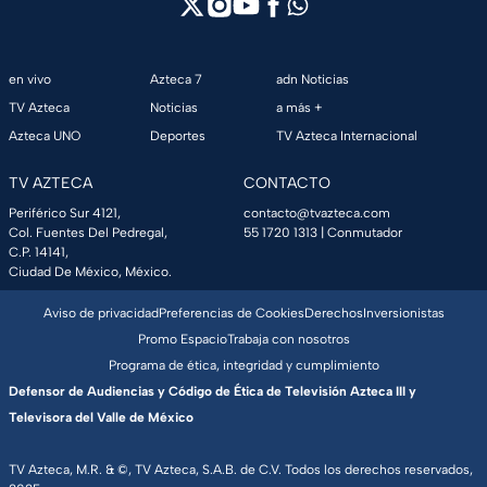
en vivo
Azteca 7
adn Noticias
TV Azteca
Noticias
a más +
Azteca UNO
Deportes
TV Azteca Internacional
TV AZTECA
CONTACTO
Periférico Sur 4121,
contacto@tvazteca.com
Col. Fuentes Del Pedregal,
55 1720 1313
| Conmutador
C.P. 14141,
Ciudad De México, México.
Aviso de privacidad
Preferencias de Cookies
Derechos
Inversionistas
Promo Espacio
Trabaja con nosotros
Programa de ética, integridad y cumplimiento
Defensor de Audiencias y Código de Ética de Televisión Azteca III y
Televisora del Valle de México
TV Azteca, M.R. & ©, TV Azteca, S.A.B. de C.V. Todos los derechos reservados,