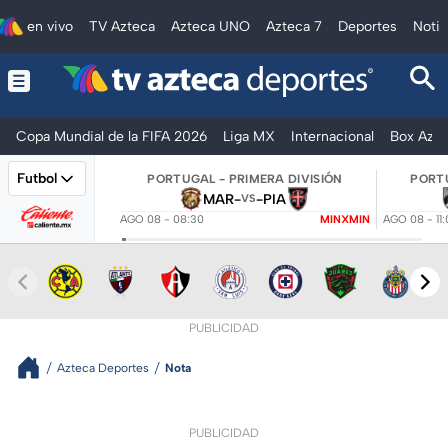
en vivo
TV Azteca
Azteca UNO
Azteca 7
Deportes
Notic
Copa Mundial de la FIFA 2026
Liga MX
Internacional
Box Azte
Futbol
PORTUGAL - PRIMERA DIVISIÓN
PORTU
MAR
-
-
PIA
VS
AGO 08 - 08:30
MINXMIN
AGO 08 - 11
PUBLICIDAD
Azteca Deportes
Nota
PUBLICIDAD