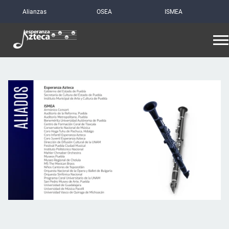
Alianzas
OSEA
ISMEA
Si