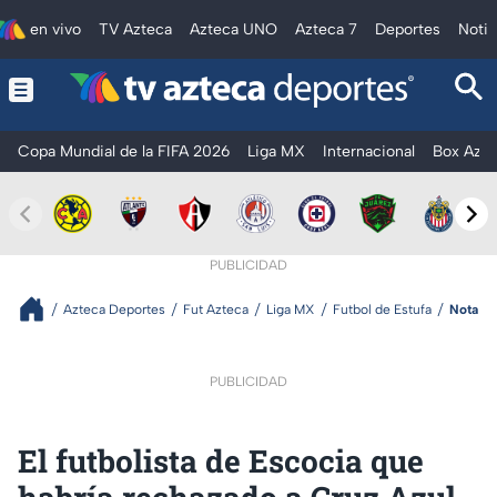
en vivo
TV Azteca
Azteca UNO
Azteca 7
Deportes
Notic
Copa Mundial de la FIFA 2026
Liga MX
Internacional
Box Azte
PUBLICIDAD
Azteca Deportes
Fut Azteca
Liga MX
Futbol de Estufa
Nota
PUBLICIDAD
El futbolista de Escocia que