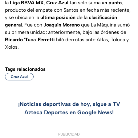
la
Liga
BBVA
MX
,
Cruz
Azul
tan solo suma
un
punto
,
producto del empate con Santos en fecha más reciente,
y se ubica en la
última
posición
de la
clasificación
general
. Fue con
Joaquín
Moreno
que La Máquina sumó
su primera unidad; anteriormente, bajo las órdenes de
Ricardo
'
Tuca
'
Ferretti
hiló derrotas ante Atlas, Toluca y
Xolos.
Tags relacionados
Cruz Azul
¡Noticias deportivas de hoy, sigue a TV
Azteca Deportes en Google News!
PUBLICIDAD