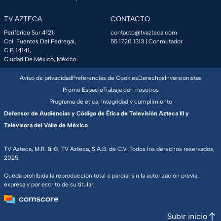
TV AZTECA
CONTACTO
Periférico Sur 4121,
contacto@tvazteca.com
Col. Fuentes Del Pedregal,
55 1720 1313
| Conmutador
C.P. 14141,
Ciudad De México, México.
Aviso de privacidad
Preferencias de Cookies
Derechos
Inversionistas
Promo Espacio
Trabaja con nosotros
Programa de ética, integridad y cumplimiento
Defensor de Audiencias y Código de Ética de Televisión Azteca III y
Televisora del Valle de México
TV Azteca, M.R. & ©, TV Azteca, S.A.B. de C.V. Todos los derechos reservados,
2025.
Queda prohibida la reproducción total o parcial sin la autorización previa,
expresa y por escrito de su titular.
Subir inicio