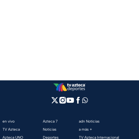
en vivo
Azteca 7
adn Noticias
TV Azteca
Noticias
a más +
Azteca UNO
Deportes
TV Azteca Internacional