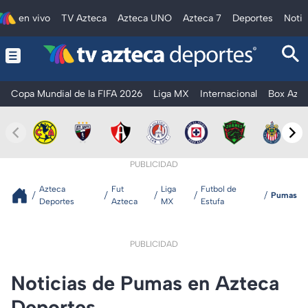
en vivo
TV Azteca
Azteca UNO
Azteca 7
Deportes
Notic
Copa Mundial de la FIFA 2026
Liga MX
Internacional
Box Azte
PUBLICIDAD
Azteca
Fut
Liga
Futbol de
Pumas
Deportes
Azteca
MX
Estufa
PUBLICIDAD
Noticias de Pumas en Azteca
Deportes