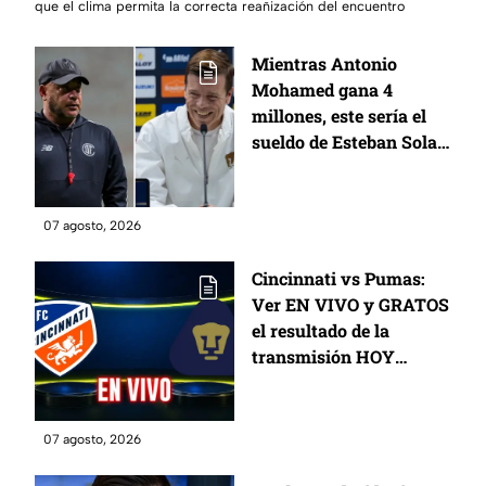
que el clima permita la correcta reañización del encuentro
Mientras Antonio
Mohamed gana 4
millones, este sería el
sueldo de Esteban Solari
en Pumas
07 agosto, 2026
Cincinnati vs Pumas:
Ver EN VIVO y GRATOS
el resultado de la
transmisión HOY
viernes 7 de agosto,
partido de la Jornada 2
de la fase de grupos de
07 agosto, 2026
la Leagues Cup 2026;