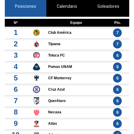
Posiciones
Calendario
Goleadores
Nº
Equipo
Pts.
1
7
Club América
2
7
Tijuana
3
6
Toluca FC
4
6
Pumas UNAM
5
6
CF Monterrey
6
6
Cruz Azul
7
6
Querétaro
8
6
Necaxa
9
6
Atlas