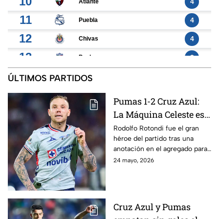
10
4
Atlante
11
4
Puebla
12
4
Chivas
13
3
Pachuca
14
3
León
ÚLTIMOS PARTIDOS
15
2
Atl. de San Luis
Pumas 1-2 Cruz Azul:
16
La Máquina Celeste es
1
Tigres
CAMPEÓN del Torneo
Rodolfo Rotondi fue el gran
17
0
Santos Laguna
héroe del partido tras una
Clausura 2026;
18
anotación en el agregado para
0
FC Juárez
resumen, goles,
darle la décima estrella a la
24 mayo, 2026
mejores momentos y
Máquina Celeste en Ciudad
narración de Martinoli
Universitaria.
- Presentado por
Nissan
Cruz Azul y Pumas