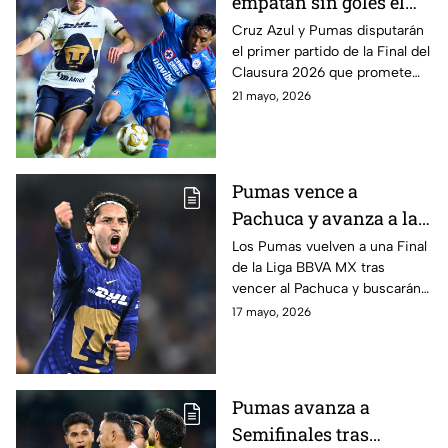
empatan sin goles el
final de ida y dejan la
Cruz Azul y Pumas disputarán
el primer partido de la Final del
definición para la
Clausura 2026 que promete
vuelta; resumen y
grandes emociones y que
21 mayo, 2026
mejores momentos |
podrás ver a través de la señal
Presentado por Nissan
de Azteca Deportes
totalmente gratis y en vivo.
Pumas vence a
Pachuca y avanza a la
Final del Clausura
Los Pumas vuelven a una Final
de la Liga BBVA MX tras
2026; resumen, goles y
vencer al Pachuca y buscarán
mejores momentos|
acabar con una sequía de 15
17 mayo, 2026
Presentado por Nissan
años
Pumas avanza a
Semifinales tras