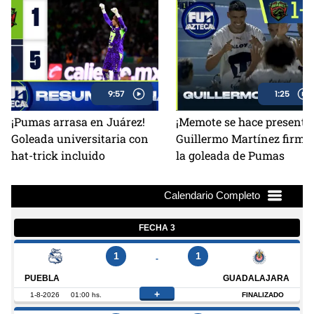
9:57
1:25
¡Pumas arrasa en Juárez!
¡Memote se hace presente!
Goleada universitaria con
Guillermo Martínez firma
hat-trick incluido
la goleada de Pumas
FECHA 3
1
1
-
PUEBLA
GUADALAJARA
+
1-8-2026
01:00 hs.
FINALIZADO