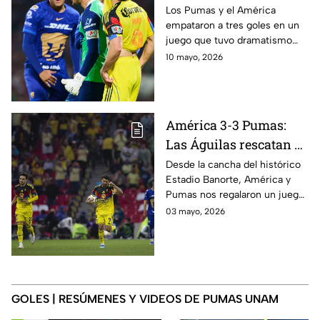
empatar con América
Los Pumas y el América
empataron a tres goles en un
en un dramático
juego que tuvo dramatismo
partido en C.U.|
absoluto y lograron su pase a la
10 mayo, 2026
Presentado por Nissan
siguiente ronda
América 3-3 Pumas:
Las Águilas rescatan el
empate ante
Desde la cancha del histórico
Estadio Banorte, América y
Universidad Nacional
Pumas nos regalaron un juego
en el Clásico Capitalino
lleno de emociones, y dejaron
03 mayo, 2026
de Ida de los Cuartos de
la serie abierta para la vuelta
Final del Clausura 2026
en C.U.
| Presentado por Nissan
GOLES | RESÚMENES Y VIDEOS DE PUMAS UNAM