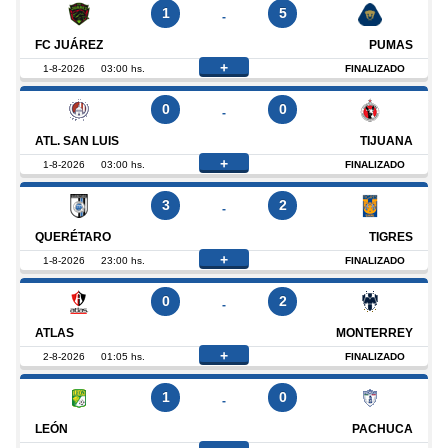
1
5
-
FC JUÁREZ
PUMAS
+
1-8-2026
03:00 hs.
FINALIZADO
0
0
-
ATL. SAN LUIS
TIJUANA
+
1-8-2026
03:00 hs.
FINALIZADO
3
2
-
QUERÉTARO
TIGRES
+
1-8-2026
23:00 hs.
FINALIZADO
0
2
-
ATLAS
MONTERREY
+
2-8-2026
01:05 hs.
FINALIZADO
1
0
-
LEÓN
PACHUCA