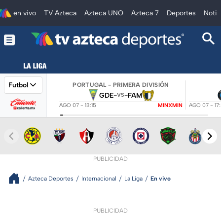
en vivo
TV Azteca
Azteca UNO
Azteca 7
Deportes
Notic
Futbol
PORTUGAL - PRIMERA DIVISIÓN
GDE
-
-
FAM
VS
AGO 07 - 13:15
MINXMIN
AGO 07 - 17
PUBLICIDAD
Azteca Deportes
Internacional
La Liga
En vivo
PUBLICIDAD