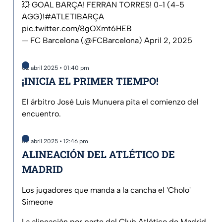
💥 GOAL BARÇA! FERRAN TORRES! 0-1 (4-5
AGG)!
#ATLETIBARÇA
pic.twitter.com/8gOXmt6HEB
— FC Barcelona (@FCBarcelona)
April 2, 2025
02 abril 2025 • 01:40 pm
¡INICIA EL PRIMER TIEMPO!
El árbitro José Luis Munuera pita el comienzo del
encuentro.
02 abril 2025 • 12:46 pm
ALINEACIÓN DEL ATLÉTICO DE
MADRID
Los jugadores que manda a la cancha el 'Cholo'
Simeone
La alineación por parte del Club Atlético de Madrid.