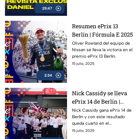
Series, su preparación para la
25:47
temporada 2026 con Spire
Motorsports, y lo que significa
representar a México en la
Resumen ePrix 13
máxima categoría del
Berlín | Fórmula E 2025
automovilismo
estadounidense.
Oliver Rowland del equipo de
Nissan se lleva la victoria en el
premio ePrix 13 Berlín.
15 julio, 2025
2:34
Nick Cassidy se lleva
ePrix 14 de Berlín |
Oliver Rowland se
Nick Cassidy gana ePrix 14 de
Berlín y con este resultado
corona
queda cuarto en el
campeonato de conductores;
15 julio, 2025
Oliver Rowland se corona