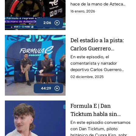
hace de la mano de Azteca
Deportes, devolviendo al país
16 enero, 2026
uno de los eventos más
2:06
espectaculares del
automovilismo mundial.
Del estadio a la pista:
Carlos Guerrero
'Warrior' y la nueva era
En este episodio, el
comentarista y narrador
de Fórmula E | Podcast
deportivo Carlos Guerrero
de Fórmula E
‘Warrior’ cambia el estadio por
02 diciembre, 2025
el circuito para vivir de cerca
44:29
la energía de la Fórmula E.
Formula E | Dan
Ticktum habla sin
filtros sobre la Formula
En este episodio conversamos
con Dan Ticktum, piloto
E y su futuro
británico de Cupra Kiro, sobre