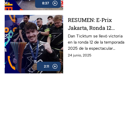
8:37
campeón de la Fórmula E en
Berlín. Oliver Rowland del
equipo de Nissan se lleva la
RESUMEN: E-Prix
victoria en el premio de Berlín.
Jakarta, Ronda 12
Fórmula E 2025
Dan Ticktum se llevó victoria
en la ronda 12 de la temporada
2025 de la espectacular
Fórmula E: revive los mejores
24 junio, 2025
momentos de la carrera en
2:11
Jakarta