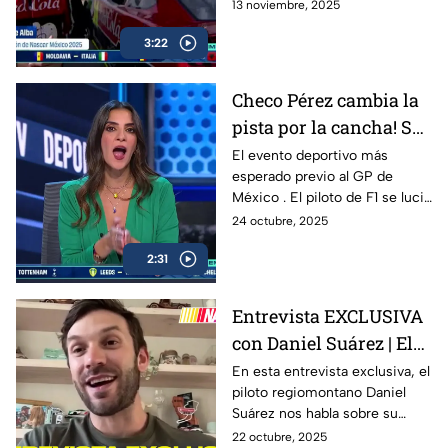
Deportes estuvo presente en
13 noviembre, 2025
la pista para traerte todos los
3:22
detalles, entrevistas exclusivas
y momentos inolvidables en
esta FInal histórica del
Checo Pérez cambia la
automovilismo nacional.
pista por la cancha! Se
celebró la 10ª edición
El evento deportivo más
esperado previo al GP de
de “De la Pista a la
México . El piloto de F1 se lució
Cancha”
con Hack trick.
24 octubre, 2025
2:31
Entrevista EXCLUSIVA
con Daniel Suárez | El
Piloto Mexicano que
En esta entrevista exclusiva, el
piloto regiomontano Daniel
firma con Spire
Suárez nos habla sobre su
Motorsports
trayectoria en la NASCAR Cup
22 octubre, 2025