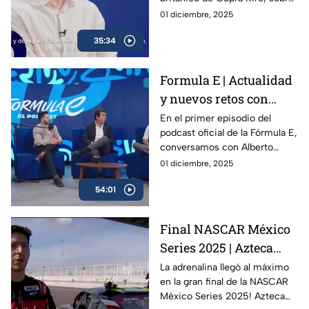
su visión de la Fórmula E, los
01 diciembre, 2025
retos que enfrenta la categoría
35:34
rumbo a la temporada 12 y su
propia evolución dentro del
campeonato.
Formula E | Actualidad
y nuevos retos con
Alberto Longo
En el primer episodio del
podcast oficial de la Fórmula E,
conversamos con Alberto
Longo, cofundador y Chief
01 diciembre, 2025
Championship Officer de la
54:01
categoría, sobre la evolución
del campeonato, los desafíos
de la temporada 12 y lo que
Final NASCAR México
viene para el futuro del
Series 2025 | Azteca
automovilismo eléctrico.
Deportes en la pista con
La adrenalina llegó al máximo
en la gran final de la NASCAR
los campeones
México Series 2025! Azteca