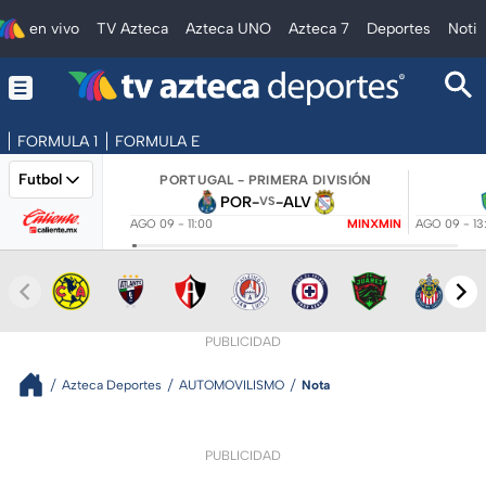
en vivo
TV Azteca
Azteca UNO
Azteca 7
Deportes
Notic
FORMULA 1
FORMULA E
Futbol
PORTUGAL - PRIMERA DIVISIÓN
POR
-
-
ALV
VS
AGO 09 - 11:00
MINXMIN
AGO 09 - 13
PUBLICIDAD
Azteca Deportes
AUTOMOVILISMO
Nota
PUBLICIDAD