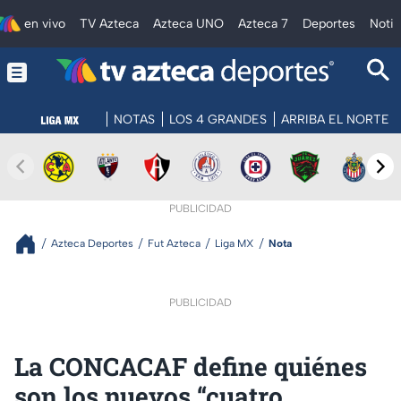
en vivo
TV Azteca
Azteca UNO
Azteca 7
Deportes
Notic
NOTAS
LOS 4 GRANDES
ARRIBA EL NORTE
PUBLICIDAD
Azteca Deportes
Fut Azteca
Liga MX
Nota
PUBLICIDAD
La CONCACAF define quiénes
son los nuevos “cuatro