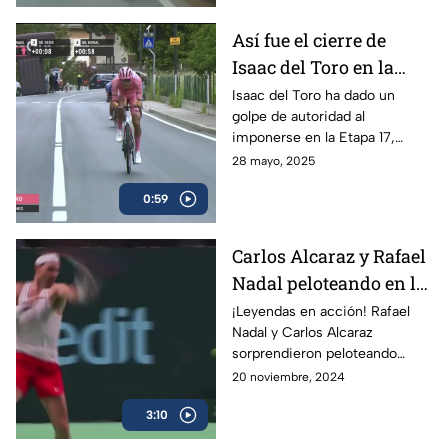
Así fue el cierre de
Isaac del Toro en la
Etapa 17 del Giro de
Isaac del Toro ha dado un
golpe de autoridad al
Italia
imponerse en la Etapa 17,
consolidándose como líder de
28 mayo, 2025
la competencia y reforzando
0:59
su dominio con la maglia rosa.
Carlos Alcaraz y Rafael
Nadal peloteando en la
Copa Davis
¡Leyendas en acción! Rafael
Nadal y Carlos Alcaraz
sorprendieron peloteando
juntos en la Copa Davis
20 noviembre, 2024
3:10