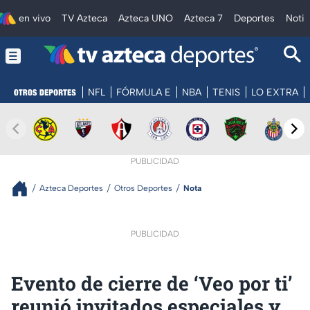
en vivo
TV Azteca
Azteca UNO
Azteca 7
Deportes
Notic
NFL
FÓRMULA E
NBA
TENIS
LO EXTRA
PUBLICIDAD
Azteca Deportes
Otros Deportes
Nota
PUBLICIDAD
Evento de cierre de ‘Veo por ti’
reunió invitados especiales y