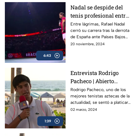
Nadal se despide del
tenis profesional entre
lágrimas
Entre lágrimas, Rafael Nadal
cerró su carrera tras la derrota
de España ante Países Bajos
en la Copa Davis, dejando un
20 noviembre, 2024
legado de 22 Grand Slams en
6:43
más de dos décadas.
Entrevista Rodrigo
Pacheco | Abierto
Mexicano de Tenis
Rodrigo Pacheco, uno de los
mejores tenistas aztecas de la
actualidad, se sentó a platicar
con TV Azteca previo al
02 marzo, 2024
Abierto Mexicano de Tenis en
1:39
Acapulco