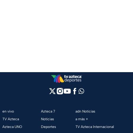
en vivo
Azteca 7
adn Noticias
TV Azteca
Noticias
a más +
Azteca UNO
Deportes
TV Azteca Internacional