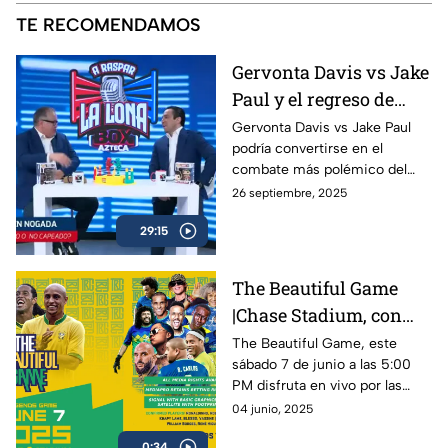
TE RECOMENDAMOS
Gervonta Davis vs Jake
Paul y el regreso de
Ryan García | A Raspar
Gervonta Davis vs Jake Paul
podría convertirse en el
La Lona
combate más polémico del
año, mientras Ryan García
26 septiembre, 2025
anuncia su regreso al ring con
29:15
sed de revancha.
The Beautiful Game
|Chase Stadium, con
Ronaldinho y Roberto
The Beautiful Game, este
sábado 7 de junio a las 5:00
Carlos | 7 de junio a las
PM disfruta en vivo por las
5:00 PM
plataformas de Azteca
04 junio, 2025
Deportes el encuentro entre
0:34