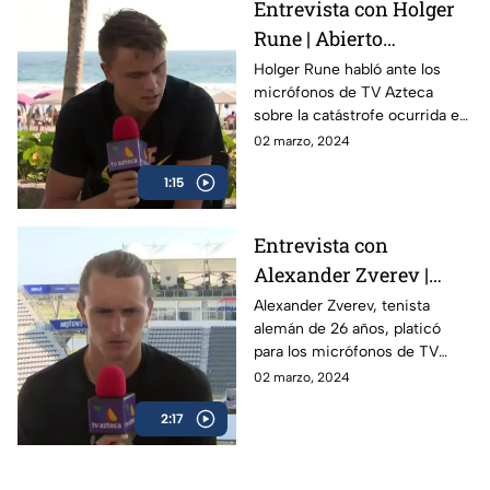
Entrevista con Holger
Rune | Abierto
Mexicano de Tenis
Holger Rune habló ante los
micrófonos de TV Azteca
sobre la catástrofe ocurrida en
Acapulco y como el Abierto
02 marzo, 2024
Mexicano de Open da
1:15
esperanza a la gente
Entrevista con
Alexander Zverev |
Abierto Mexicano de
Alexander Zverev, tenista
alemán de 26 años, platicó
Tenis
para los micrófonos de TV
Azteca Deportes durante su
02 marzo, 2024
participación en el Abierto
2:17
Mexicano de Tenis