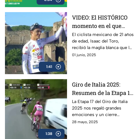
Ronaldinho y Roberto Carlos
VIDEO: El HISTÓRICO
momento en el que
Isaac del Toro recibe la
El ciclista mexicano de 21 años
de edad, Isaac del Toro,
Maglia Blanca en el
recibió la maglia blanca que lo
Giro de Italia 2025
acredita como el mejor menor
01 junio, 2025
de 25 años en el Giro de Italia
1:41
2025
Giro de Italia 2025:
Resumen de la Etapa 17
y el triunfo de Isaac del
La Etapa 17 del Giro de Italia
2025 nos regaló grandes
Toro
emociones y un cierre
espectacular, en donde el líder
28 mayo, 2025
mexicano, Isaac del Toro, se
1:38
llevó el triunfo