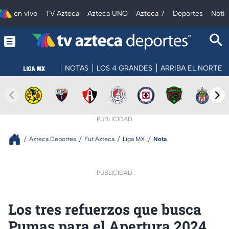
en vivo
TV Azteca
Azteca UNO
Azteca 7
Deportes
Notic
NOTAS
LOS 4 GRANDES
ARRIBA EL NORTE
PUBLICIDAD
Azteca Deportes
Fut Azteca
Liga MX
Nota
PUBLICIDAD
Los tres refuerzos que busca
Pumas para el Apertura 2024