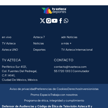
en vivo
Azteca 7
adn Noticias
TV Azteca
Noticias
a más +
Azteca UNO
Deportes
TV Azteca Internacional
TV AZTECA
CONTACTO
Periférico Sur 4121,
contacto@tvazteca.com
Col. Fuentes Del Pedregal,
55 1720 1313
| Conmutador
C.P. 14141,
Ciudad De México, México.
Aviso de privacidad
Preferencias de Cookies
Derechos
Inversionistas
Promo Espacio
Trabaja con nosotros
Programa de ética, integridad y cumplimiento
Defensor de Audiencias y Código de Ética de Televisión Azteca III y