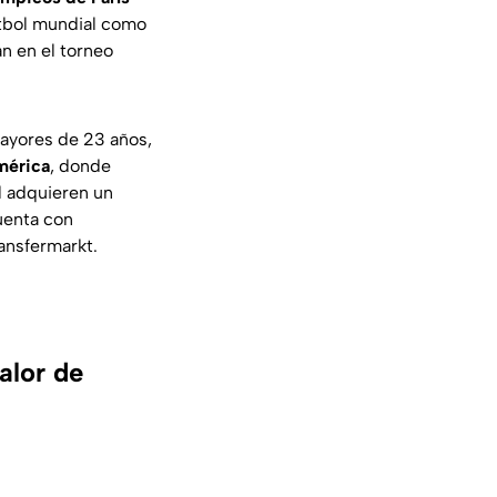
futbol mundial como
án en el torneo
mayores de 23 años,
mérica
, donde
ol adquieren un
cuenta con
ansfermarkt.
alor de