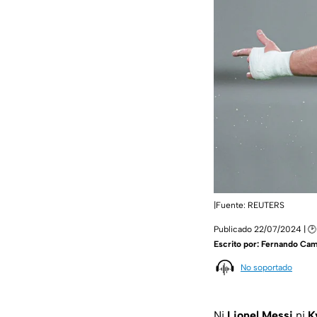
|Fuente: REUTERS
Publicado 22/07/2024 | 🕑
Escrito por:
Fernando Ca
No soportado
Ni
Lionel Messi
ni
K