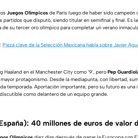
 los
Juegos Olímpicos
de París luego de haber sido campeón 
 partidos que disputó, siendo titular en semifinal y final. Es la
a de su tercer oro olímpico para completar un verano inmacula
:
Pieza clave de la Selección Mexicana habla sobre Javier Agu
ng Haaland en el Manchester City como ‘9’, pero
Pep Guardiol
mayor protagonismo. Desde la mediapunta, con libertad, sumó
ada temporada. Aportación importante, pero su futuro es una i
 indiscutible como delantero de un equipo grande.
España): 40 millones de euros de valor
gos Olímpicos
diez días después de ganar la Eurocopa con Es