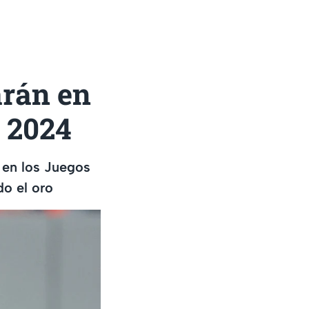
arán en
s 2024
 en los Juegos
do el oro