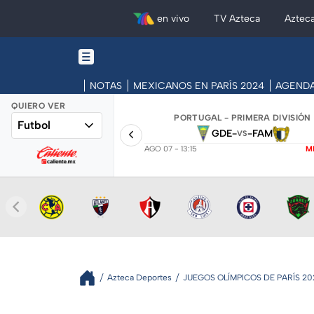
en vivo
TV Azteca
Aztec
NOTAS
MEXICANOS EN PARÍS 2024
AGEND
QUIERO VER
PORTUGAL - PRIMERA DIVISIÓN
Futbol
GDE
-
-
FAM
VS
AGO 07 - 13:15
M
Azteca Deportes
JUEGOS OLÍMPICOS DE PARÍS 20