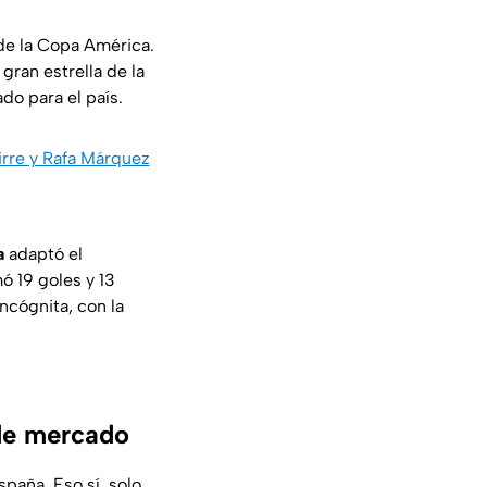
de la Copa América.
 gran estrella de la
do para el país.
irre y Rafa Márquez
a
adaptó el
 19 goles y 13
ncógnita, con la
 de mercado
paña. Eso sí, solo