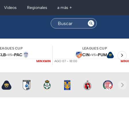
Regionales
Videos
a más +
LEAGUES CUP
LEAGUES CUP
CLB
-
-
PAC
CIN
-
-
PUM
VS
VS
MINXMIN
AGO 07 - 18:00
MINX