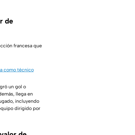
r de
ección francesa que
na como técnico
gró un gol o
demás, llega en
jugado, incluyendo
equipo dirigido por
valor de