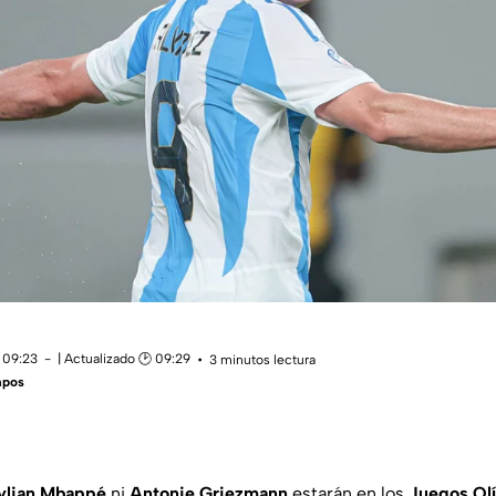
 09:23
| Actualizado 🕑 09:29
3 minutos lectura
mpos
ylian Mbappé
ni
Antonie Griezmann
estarán en los
Juegos Olí