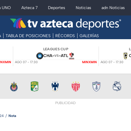
a UNO
Azteca 7
Deportes
Noticias
adn Noticias
A
TABLA DE POSICIONES
RÉCORDS
GALERÍAS
LEAGUES CUP
CHA
-
-
ATL
VS
INXMIN
AGO 07 - 17:30
MINXMIN
AGO 07 - 17:30
PUBLICIDAD
24
Nota