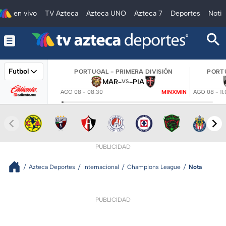
en vivo
TV Azteca
Azteca UNO
Azteca 7
Deportes
Notic
Futbol
PORTUGAL - PRIMERA DIVISIÓN
PORTU
MAR
-
-
PIA
VS
AGO 08 - 08:30
MINXMIN
AGO 08 - 11
PUBLICIDAD
Azteca Deportes
Internacional
Champions League
Nota
PUBLICIDAD