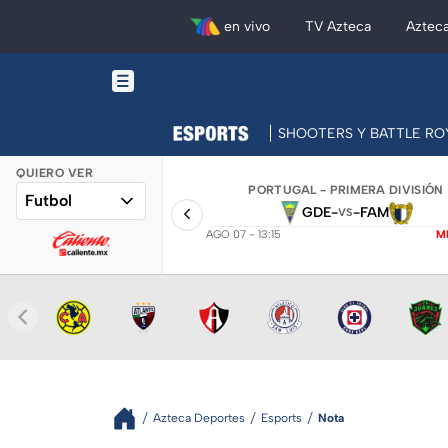
en vivo
TV Azteca
Aztec
SHOOTERS Y BATTLE RO
QUIERO VER
PORTUGAL - PRIMERA DIVISIÓN
Futbol
GDE
-
-
FAM
VS
AGO 07 - 13:15
M
Azteca Deportes
Esports
Nota