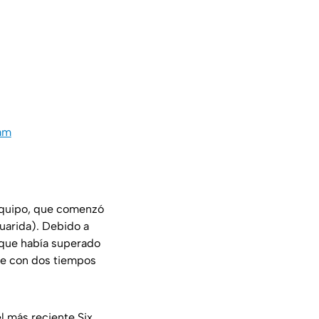
tam
 equipo, que comenzó
uarida). Debido a
 que había superado
rie con dos tiempos
l más reciente Six