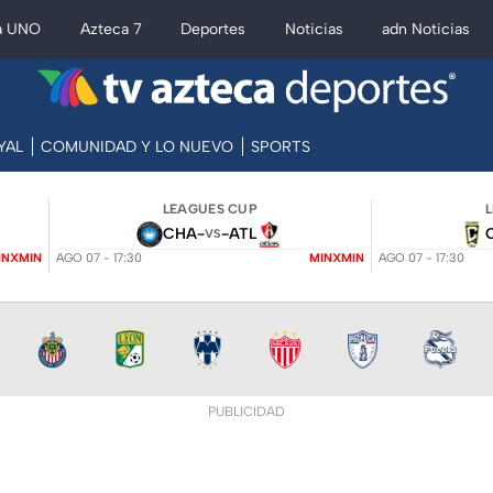
a UNO
Azteca 7
Deportes
Noticias
adn Noticias
YAL
COMUNIDAD Y LO NUEVO
SPORTS
LEAGUES CUP
CHA
-
-
ATL
VS
INXMIN
AGO 07 - 17:30
MINXMIN
AGO 07 - 17:30
PUBLICIDAD