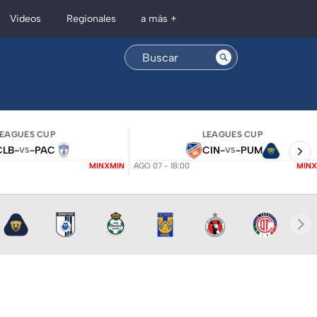
Regionales
Videos
a más +
LEAGUES CUP
LEAGUES CUP
CLB
-
-
PAC
CIN
-
-
PUM
VS
VS
MINXMIN
AGO 07 - 18:00
MINX