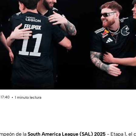
 17:40
1 minuto lectura
ampeón de la
South America League (SAL) 2025
- Etapa 1, el