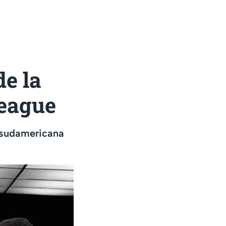
e la
League
n sudamericana