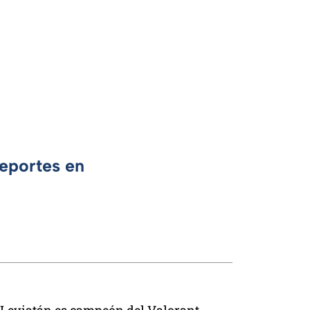
Deportes en
Leviatán es campeón del Valorant