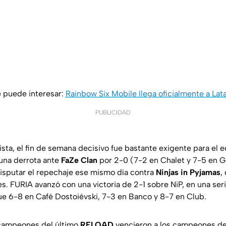
 puede interesar:
Rainbow Six Mobile llega oficialmente a La
PUBLICIDAD
ista, el fin de semana decisivo fue bastante exigente para el
una derrota ante
FaZe Clan
por 2-0 (7-2 en Chalet y 7-5 en G
disputar el repechaje ese mismo día contra
Ninjas in Pyjamas
,
s. FURIA avanzó con una victoria de 2-1 sobre NiP, en una se
fue 6-8 en Café Dostoiévski, 7-3 en Banco y 8-7 en Club.
s campeones del último
RELOAD
vencieron a los campeones de