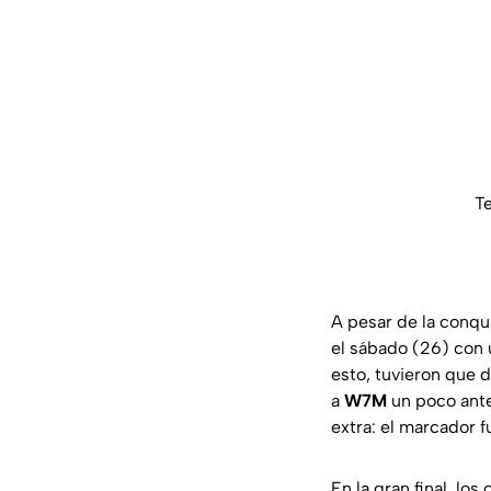
Te
A pesar de la conqu
el sábado (26) con 
esto, tuvieron que 
a
W7M
un poco ante
extra: el marcador 
En la gran final, lo