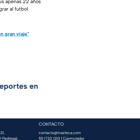
us apenas 22 años
ar al futbol
n gran viaje"
Deportes en
CONTACTO
21,
contacto@tvazteca.com
l Pedregal,
55 1720 1313
| Conmutador