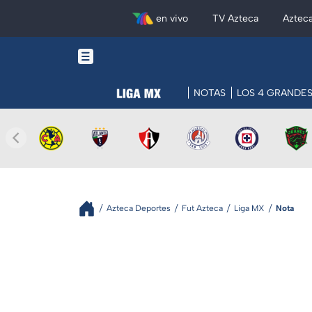
en vivo
TV Azteca
Aztec
NOTAS
LOS 4 GRANDE
Azteca Deportes
Fut Azteca
Liga MX
Nota