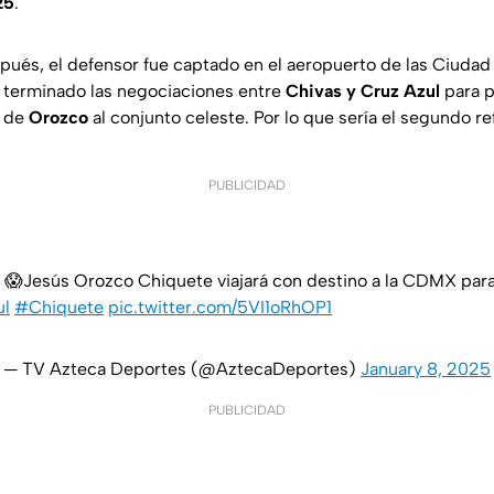
25
.
pués, el defensor fue captado en el aeropuerto de las Ciudad
 terminado las negociaciones entre
Chivas y Cruz Azul
para po
e de
Orozco
al conjunto celeste. Por lo que sería el segundo re
PUBLICIDAD
😱Jesús Orozco Chiquete viajará con destino a la CDMX para 
ul
#Chiquete
pic.twitter.com/5VI1oRhOP1
— TV Azteca Deportes (@AztecaDeportes)
January 8, 2025
PUBLICIDAD