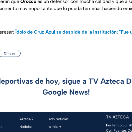
deran que
Orozco
es un defensor con mucha calidad y que a s
imiento muy importante que lo pueda terminar haciendo emigr
eresar:
Ídolo de Cruz Azul se despide de la institución: "Fue u
Chivas
deportivas de hoy, sigue a TV Azteca 
Google News!
TV AZTECA
Azteca 7
adn Noticias
Periférico Sur 41
ca
Noticias
a más +
Col. Fuentes De