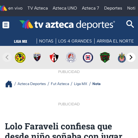
en vivo
TV Azteca
Azteca UNO
Azteca 7
Deportes
Notic
NOTAS
LOS 4 GRANDES
ARRIBA EL NORTE
PUBLICIDAD
Azteca Deportes
Fut Azteca
Liga MX
Nota
PUBLICIDAD
Lolo Faraveli confiesa que
desde niño soñaba con jugar