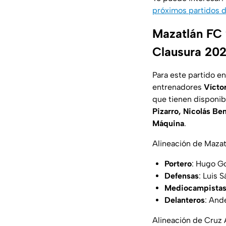
próximos partidos d
Mazatlán FC 
Clausura 20
Para este partido en
entrenadores
Vícto
que tienen disponibl
Pizarro, Nicolás Be
Máquina
.
Alineación de Mazat
Portero
: Hugo G
Defensas
: Luis 
Mediocampista
Delanteros
: And
Alineación de Cruz 