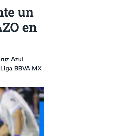
nte un
AZO en
ruz Azul
la Liga BBVA MX