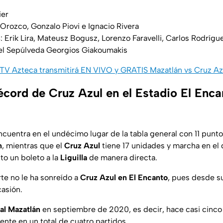
ier
 Orozco, Gonzalo Piovi e Ignacio Rivera
s
: Erik Lira, Mateusz Bogusz, Lorenzo Faravelli, Carlos Rodrígu
el Sepúlveda Georgios Giakoumakis
TV Azteca transmitirá EN VIVO y GRATIS Mazatlán vs Cruz Azul
écord de Cruz Azul en el Estadio El Enca
cuentra en el undécimo lugar de la tabla general con 11 punt
n
, mientras que el
Cruz Azul
tiene 17 unidades y marcha en el 
o un boleto a la
Liguilla
de manera directa.
rte no le ha sonreído a
Cruz Azul en El Encanto
, pues desde su
asión.
al Mazatlán
en septiembre de 2020, es decir, hace casi cinco
ente en un total de cuatro partidos.