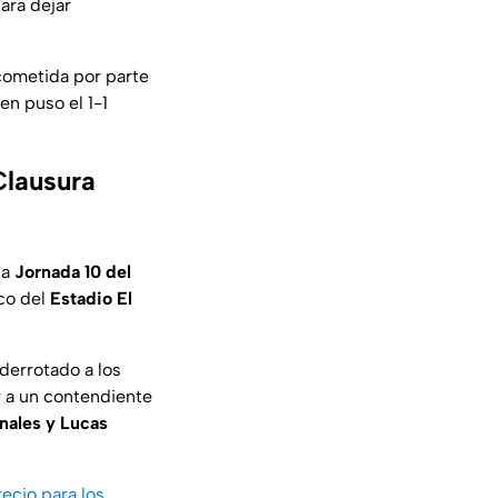
para dejar
ometida por parte
en puso el 1-1
Clausura
la
Jornada 10 del
co del
Estadio El
derrotado a los
r a un contendiente
nales y Lucas
recio para los