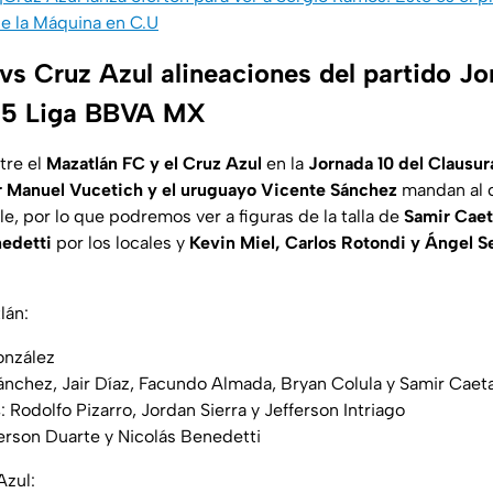
e la Máquina en C.U
vs Cruz Azul alineaciones del partido Jo
25 Liga BBVA MX
tre el
Mazatlán FC y el Cruz Azul
en la
Jornada 10 del Clausu
r Manuel Vucetich y el uruguayo Vicente Sánchez
mandan al 
e, por lo que podremos ver a figuras de la talla de
Samir Caet
nedetti
por los locales y
Kevin Miel, Carlos Rotondi y Ángel S
lán:
onzález
Sánchez, Jair Díaz, Facundo Almada, Bryan Colula y Samir Caet
s
: Rodolfo Pizarro, Jordan Sierra y Jefferson Intriago
erson Duarte y Nicolás Benedetti
Azul: