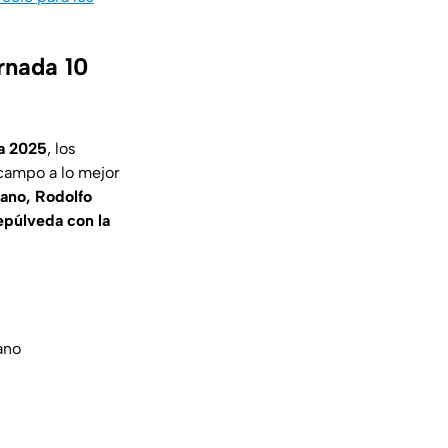
rnada 10
ra 2025
, los
campo a lo mejor
ano, Rodolfo
epúlveda con la
ano