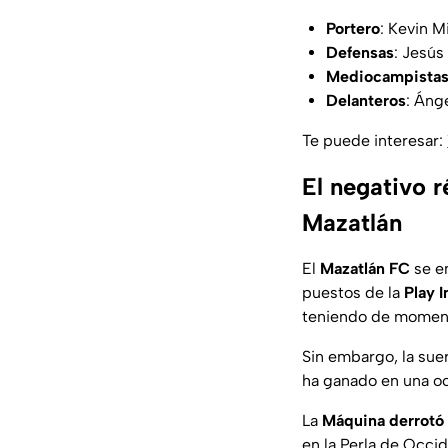
Portero
: Kevin M
Defensas
: Jesús
Mediocampista
Delanteros
: Áng
Te puede interesar:
El negativo r
Mazatlán
El
Mazatlán FC
se en
puestos de la
Play I
teniendo de moment
Sin embargo, la sue
ha ganado en una oc
La
Máquina derrotó 
en la Perla de Occid