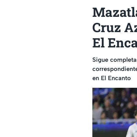
Mazatlá
Cruz A
El Enc
Sigue completam
correspondient
en El Encanto