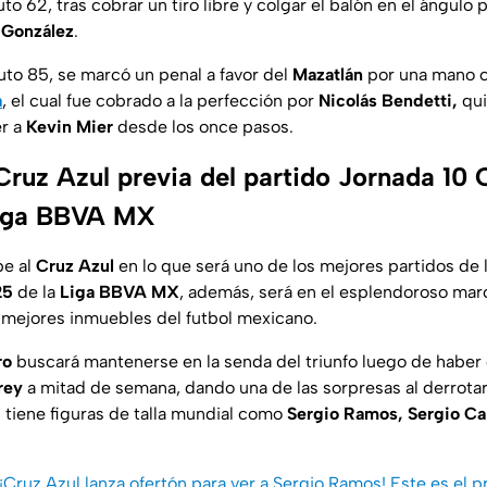
to 62, tras cobrar un tiro libre y colgar el balón en el ángulo 
 González
.
uto 85, se marcó un penal a favor del
Mazatlán
por una mano c
a
, el cual fue cobrado a la perfección por
Nicolás Bendetti,
qui
er a
Kevin Mier
desde los once pasos.
Cruz Azul previa del partido Jornada 10 
Liga BBVA MX
be al
Cruz Azul
en lo que será uno de los mejores partidos de 
25
de la
Liga BBVA MX
, además, será en el esplendoroso mar
s mejores inmuebles del futbol mexicano.
ro
buscará mantenerse en la senda del triunfo luego de haber 
rey
a mitad de semana, dando una de las sorpresas al derrota
s tiene figuras de talla mundial como
Sergio Ramos, Sergio Ca
¡Cruz Azul lanza ofertón para ver a Sergio Ramos! Este es el p