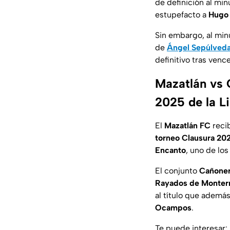
de definición al minu
estupefacto a
Hugo
Sin embargo, al min
de
Ángel Sepúlved
definitivo tras venc
Mazatlán vs 
2025 de la 
El
Mazatlán FC
reci
torneo Clausura 20
Encanto
, uno de lo
El conjunto
Cañone
Rayados de Monter
al título que ademá
Ocampos
.
Te puede interesar: