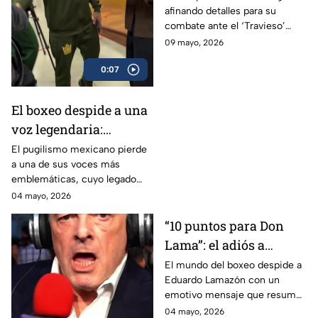
afinando detalles para su
enfrentar al ‘Travieso’
combate ante el ‘Travieso’
Arce
Arce
09 mayo, 2026
0:07
El boxeo despide a una
voz legendaria:
Eduardo Lamazón
El pugilismo mexicano pierde
a una de sus voces más
emblemáticas, cuyo legado
marcó a generaciones.
04 mayo, 2026
“10 puntos para Don
Lama”: el adiós a
Eduardo Lamazón
El mundo del boxeo despide a
Eduardo Lamazón con un
emotivo mensaje que resume
su legado imborrable.
04 mayo, 2026