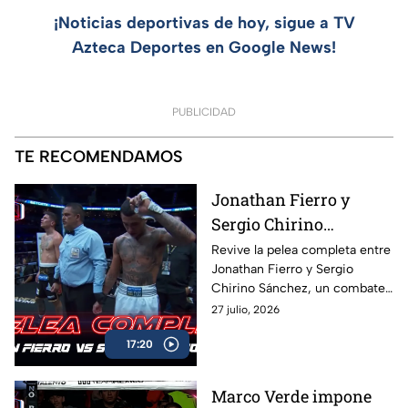
¡Noticias deportivas de hoy, sigue a TV
Azteca Deportes en Google News!
PUBLICIDAD
TE RECOMENDAMOS
Jonathan Fierro y
Sergio Chirino
protagonizan una
Revive la pelea completa entre
Jonathan Fierro y Sergio
guerra sobre el ring
Chirino Sánchez, un combate
lleno de intensidad,
27 julio, 2026
intercambio de golpes y
17:20
emociones de principio a fin.
Marco Verde impone