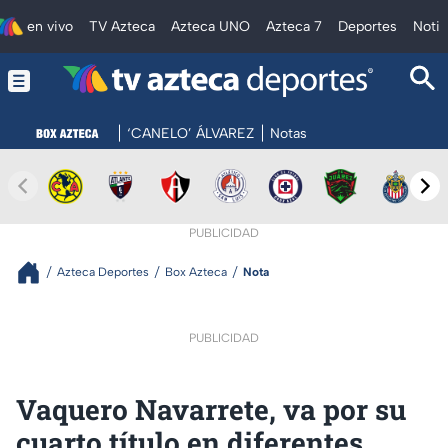
en vivo
TV Azteca
Azteca UNO
Azteca 7
Deportes
Notic
‘CANELO’ ÁLVAREZ
Notas
PUBLICIDAD
Azteca Deportes
Box Azteca
Nota
PUBLICIDAD
Vaquero Navarrete, va por su
cuarto título en diferentes