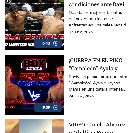
condiciones ante David
Camacho en una
Dos de los mejores talentos
del boxeo mexicano se
intensa batalla de Box
enfrentan en una pelea llena de
Azteca
acción, potencia y grandes
07 junio, 2026
intercambios. Revive el
16:43
combate completo entre
Marco Verde y David Camacho
en una función imperdible de
¡GUERRA EN EL RING!
Box Azteca.
“Camaleón” Ayala y
Jayson Mama se
Revive la pelea completa entre
“Camaleón” Ayala y Jayson
dieron con todo
Mama en una batalla intensa
llena de golpes, emoción y
24 mayo, 2026
momentos espectaculares
19:39
arriba del ring.
VIDEO: Canelo Álvarez
y Mbilli en Egipto,