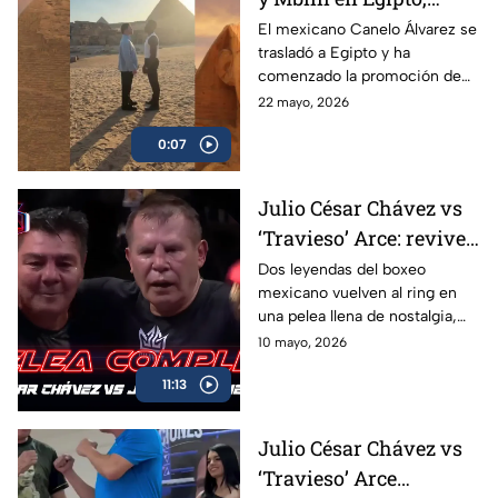
tienen primer cara a
El mexicano Canelo Álvarez se
trasladó a Egipto y ha
cara
comenzado la promoción de
su combate ante el francés
22 mayo, 2026
Christian Mbilli que sucederá
0:07
en el mes de septiembre.
Julio César Chávez vs
‘Travieso’ Arce: revive
la pelea completa en
Dos leyendas del boxeo
mexicano vuelven al ring en
Box Azteca
una pelea llena de nostalgia,
emoción y grandes momentos
10 mayo, 2026
para los aficionados.
11:13
Julio César Chávez vs
‘Travieso’ Arce