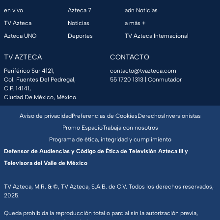
en vivo
Azteca 7
adn Noticias
TV Azteca
Noticias
a más +
Azteca UNO
Deportes
TV Azteca Internacional
TV AZTECA
CONTACTO
Periférico Sur 4121,
contacto@tvazteca.com
Col. Fuentes Del Pedregal,
55 1720 1313
| Conmutador
C.P. 14141,
Ciudad De México, México.
Aviso de privacidad
Preferencias de Cookies
Derechos
Inversionistas
Promo Espacio
Trabaja con nosotros
Programa de ética, integridad y cumplimiento
Defensor de Audiencias y Código de Ética de Televisión Azteca III y
Televisora del Valle de México
TV Azteca, M.R. & ©, TV Azteca, S.A.B. de C.V. Todos los derechos reservados,
2025.
Queda prohibida la reproducción total o parcial sin la autorización previa,