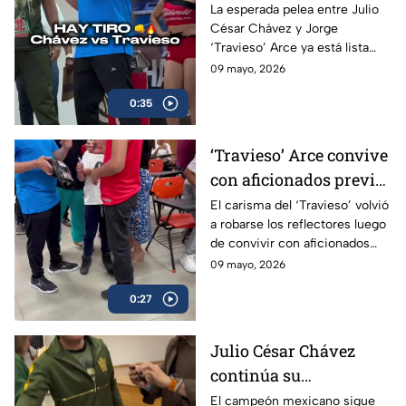
cumplen con la
La esperada pelea entre Julio
César Chávez y Jorge
báscula; habrá pelea en
‘Travieso’ Arce ya está lista
Box Azteca
luego de que ambos superaran
09 mayo, 2026
sin problemas la báscula.
0:35
‘Travieso’ Arce convive
con aficionados previo
a su esperado combate
El carisma del ‘Travieso’ volvió
a robarse los reflectores luego
de convivir con aficionados
antes de subir al ring.
09 mayo, 2026
0:27
Julio César Chávez
continúa su
preparación para
El campeón mexicano sigue