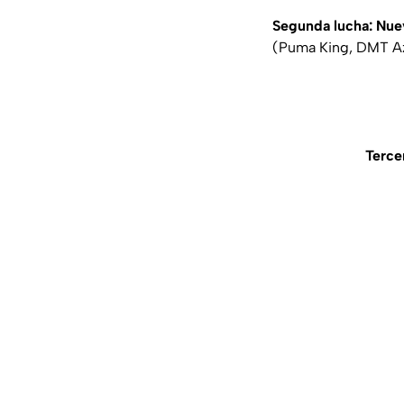
Segunda lucha:
Nue
(Puma King, DMT Az
Terce