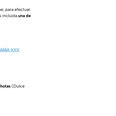
ue, para efectuar
s incluida
una de
MANÍA XXX
 Shotas
(Dulce