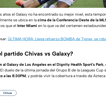
os años el Galaxy no ha encontrado su mejor nivel, esta tempo
almente se ubica en la
cima de la Conferencia Oeste de la ML
os que el
Inter Miami
en lo que va del certamen estadounide
esar:
ÚLTIMA HORA: Llega refuerzo BOMBA de Tigres, se roba 
l partido Chivas vs Galaxy?
n al Galaxy de Los Angeles en el Dignity Health Sport's Park
,
 El duelo de la última jornada del Grupo B de la Leagues Cup 
o a las 8:30PM
, y podrás vivir la cobertura a través de Aztec
Chivas