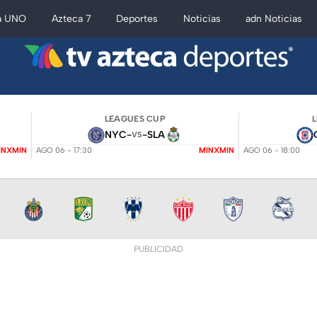
a UNO
Azteca 7
Deportes
Noticias
adn Noticias
LEAGUES CUP
NYC
-
-
SLA
VS
INXMIN
AGO 06 - 17:30
MINXMIN
AGO 06 - 18:00
PUBLICIDAD