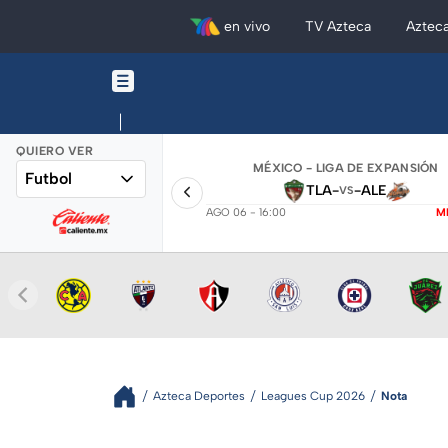
en vivo
TV Azteca
Aztec
QUIERO VER
MÉXICO - LIGA DE EXPANSIÓN
Futbol
TLA
-
-
ALE
VS
AGO 06 - 16:00
M
Azteca Deportes
Leagues Cup 2026
Nota