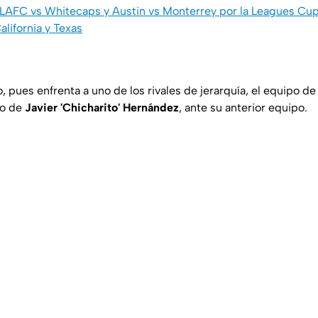
LAFC vs Whitecaps y Austin vs Monterrey por la Leagues Cup
alifornia y Texas
o, pues enfrenta a uno de los rivales de jerarquía, el equipo d
so de
Javier 'Chicharito' Hernández
, ante su anterior equipo.