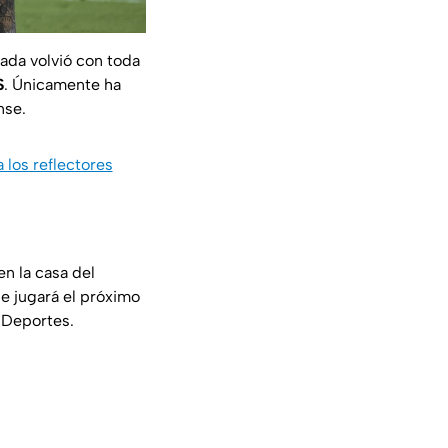
rada volvió con toda
S
. Únicamente ha
nse.
los reflectores
 en la casa del
se jugará el próximo
a Deportes.