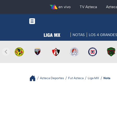
en vivo
TV Azteca
Aztec
NOTAS
LOS 4 GRANDE
Azteca Deportes
Fut Azteca
Liga MX
Nota