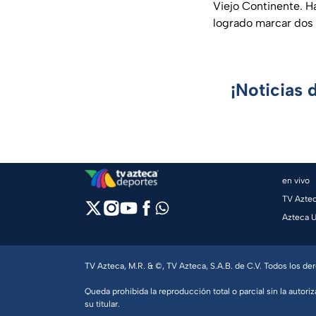
Viejo Continente. H
logrado marcar dos g
¡Noticias 
en vivo
TV Azte
Azteca 
TV Azteca, M.R. & ©, TV Azteca, S.A.B. de C.V. Todos los d
Queda prohibida la reproducción total o parcial sin la autoriz
su titular.