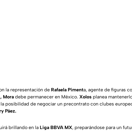
on la representación de
Rafaela Piment
a, agente de figuras 
,
Mora
debe permanecer en México.
Xolos
planea mantenerlo
la posibilidad de negociar un precontrato con clubes europe
ry Páez.
irá brillando en la
Liga BBVA MX
, preparándose para un fut