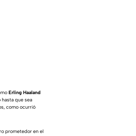
como
Erling Haaland
 hasta que sea
os, como ocurrió
uro prometedor en el