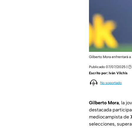
Gilberto Mora enfrentará a
Publicado 07/07/2025 | 🕑
Escrito por:
Iván Vilchis
No soportado
Gilberto Mora
, la j
destacada participa
mediocampista de
selecciones, super