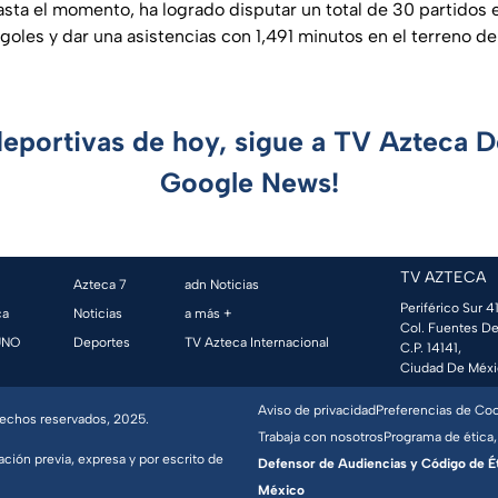
asta el momento, ha logrado disputar un total de 30 partidos 
oles y dar una asistencias con 1,491 minutos en el terreno de
deportivas de hoy, sigue a TV Azteca 
Google News!
TV AZTECA
Azteca 7
adn Noticias
Periférico Sur 41
ca
Noticias
a más +
Col. Fuentes De
UNO
Deportes
TV Azteca Internacional
C.P. 14141,
Ciudad De Méxi
Aviso de privacidad
Preferencias de Co
erechos reservados, 2025.
Trabaja con nosotros
Programa de ética,
ación previa, expresa y por escrito de
Defensor de Audiencias y Código de Étic
México