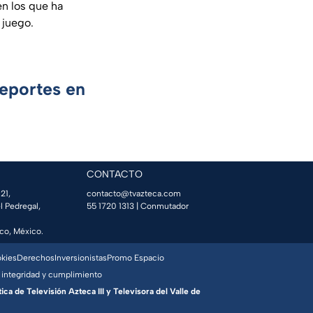
en los que ha
 juego.
Deportes en
CONTACTO
21,
contacto@tvazteca.com
l Pedregal,
55 1720 1313
| Conmutador
co, México.
okies
Derechos
Inversionistas
Promo Espacio
 integridad y cumplimiento
a de Televisión Azteca III y Televisora del Valle de