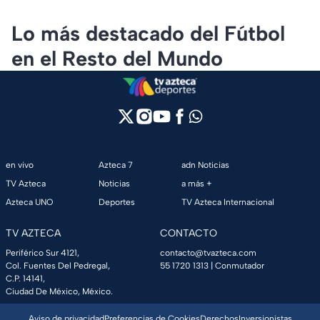
Lo más destacado del Fútbol
en el Resto del Mundo
en vivo
Azteca 7
adn Noticias
TV Azteca
Noticias
a más +
Azteca UNO
Deportes
TV Azteca Internacional
TV AZTECA
CONTACTO
Periférico Sur 4121,
contacto@tvazteca.com
Col. Fuentes Del Pedregal,
55 1720 1313
| Conmutador
C.P. 14141,
Ciudad De México, México.
Aviso de privacidad
Preferencias de Cookies
Derechos
Inversionistas