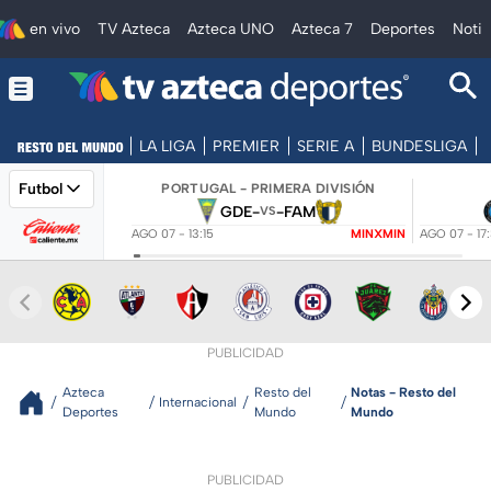
en vivo
TV Azteca
Azteca UNO
Azteca 7
Deportes
Notic
LA LIGA
PREMIER
SERIE A
BUNDESLIGA
Futbol
PORTUGAL - PRIMERA DIVISIÓN
GDE
-
-
FAM
VS
AGO 07 - 13:15
MINXMIN
AGO 07 - 17
PUBLICIDAD
Azteca
Resto del
Notas - Resto del
Internacional
Deportes
Mundo
Mundo
PUBLICIDAD