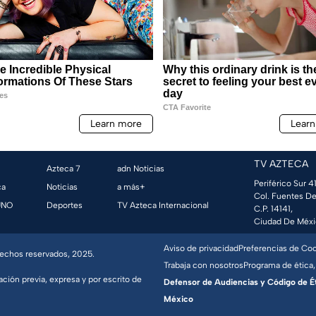
TV AZTECA
Azteca 7
adn Noticias
Periférico Sur 41
ca
Noticias
a más+
Col. Fuentes De
UNO
Deportes
TV Azteca Internacional
C.P. 14141,
Ciudad De Méxi
Aviso de privacidad
Preferencias de Co
erechos reservados, 2025.
Trabaja con nosotros
Programa de ética,
ación previa, expresa y por escrito de
Defensor de Audiencias y Código de Étic
México