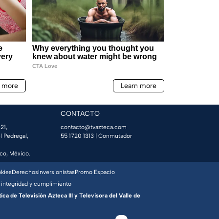
CONTACTO
21,
contacto@tvazteca.com
l Pedregal,
55 1720 1313
| Conmutador
co, México.
okies
Derechos
Inversionistas
Promo Espacio
 integridad y cumplimiento
a de Televisión Azteca III y Televisora del Valle de