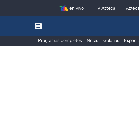
en vivo
TV Azteca
Aztec
Programas completos
Notas
Galerías
Especia