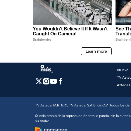
en vivo
TV Azte
Azteca 
TV Azteca, M.R. & ©, TV Azteca, S.A.B. de C.V. Todos los d
Queda prohibida la reproducción total o parcial sin la autoriz
su titular.