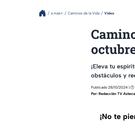
a más+
Caminos de la Vida
Video
Camino
octubr
¡Eleva tu espír
obstáculos y re
Publicado 28/10/2024 | 🕑 
Por:
Redacción TV Azteca
¡No te pi