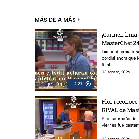
MÁS DE A MÁS +
¡Carmen lima 
MasterChef 24/
calentó la cab
Las cocineras tie
cordial ahora que 
final
08 agosto, 2026
2:21
Flor reconoce
RIVAL de Maste
quedar' (VIDE
El desempeño del 
viernes fue bastan