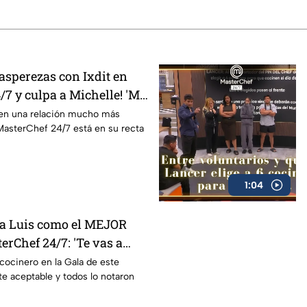
asperezas con Ixdit en
7 y culpa a Michelle! 'Me
eza' (VIDEO)
nen una relación mucho más
MasterChef 24/7 está en su recta
1:04
 a Luis como el MEJOR
rChef 24/7: 'Te vas a
O)
cocinero en la Gala de este
te aceptable y todos lo notaron