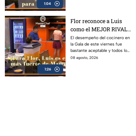
1:04
Flor reconoce a Luis
como el MEJOR RIVAL
de MasterChef 24/7: 'Te
El desempeño del cocinero en
la Gala de este viernes fue
vas a quedar' (VIDEO)
bastante aceptable y todos lo
notaron
08 agosto, 2026
1:26