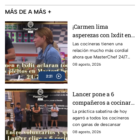
MÁS DE A MÁS +
¡Carmen lima
asperezas con Ixdit en
MasterChef 24/7 y
Las cocineras tienen una
relación mucho más cordial
culpa a Michelle! 'Me
ahora que MasterChef 24/7
calentó la cabeza'
está en su recta final
08 agosto, 2026
(VIDEO)
2:21
Lancer pone a 6
compañeros a cocinar
para TODOS y Luis se
La práctica sabatina de hoy
agarró a todos los cocineros
queja: '¿Premio o
con ganas de descansar
castigo?' (VIDEO)
08 agosto, 2026