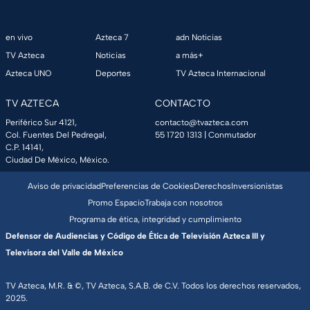
en vivo
Azteca 7
adn Noticias
TV Azteca
Noticias
a más+
Azteca UNO
Deportes
TV Azteca Internacional
TV AZTECA
CONTACTO
Periférico Sur 4121,
contacto@tvazteca.com
Col. Fuentes Del Pedregal,
55 1720 1313
| Conmutador
C.P. 14141,
Ciudad De México, México.
Aviso de privacidad
Preferencias de Cookies
Derechos
Inversionistas
Promo Espacio
Trabaja con nosotros
Programa de ética, integridad y cumplimiento
Defensor de Audiencias y Código de Ética de Televisión Azteca III y
Televisora del Valle de México
TV Azteca, M.R. & ©, TV Azteca, S.A.B. de C.V. Todos los derechos reservados,
2025.