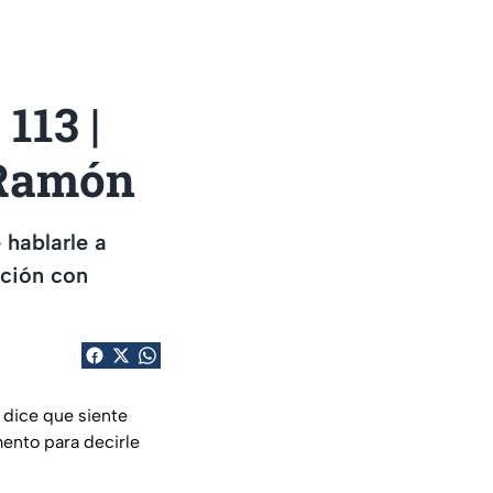
113 |
n Ramón
 hablarle a
ación con
e dice que siente
mento para decirle