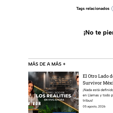
Tags relacionados
¡No te pi
MÁS DE A MÁS +
El Otro Lado d
Survivor Méxi
del miércoles 
¡Nada está definid
en Llamas y todo p
tribus!
05 agosto, 2026