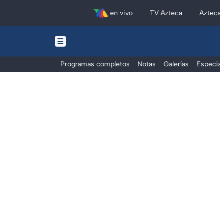
en vivo
TV Azteca
Aztec
Programas completos
Notas
Galerías
Especia