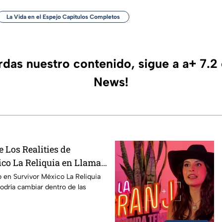
La Vida en el Espejo Capítulos Completos
erdas nuestro contenido, sigue a a+ 7.2
News!
e Los Realities de
co La Reliquia en Llamas
05 de agosto
o en Survivor México La Reliquia
odría cambiar dentro de las