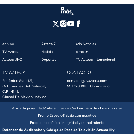
en vivo
Azteca 7
adn Noticias
TV Azteca
Noticias
a más+
Azteca UNO
Deportes
TV Azteca Internacional
TV AZTECA
CONTACTO
Periférico Sur 4121,
contacto@tvazteca.com
Col. Fuentes Del Pedregal,
55 1720 1313
| Conmutador
C.P. 14141,
Ciudad De México, México.
Aviso de privacidad
Preferencias de Cookies
Derechos
Inversionistas
Promo Espacio
Trabaja con nosotros
Programa de ética, integridad y cumplimiento
Defensor de Audiencias y Código de Ética de Televisión Azteca III y