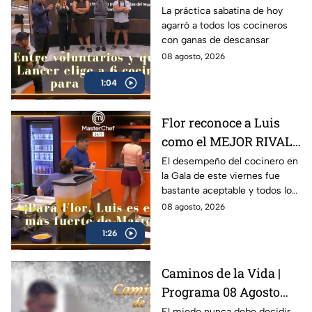
para TODOS y Luis se
La práctica sabatina de hoy
agarró a todos los cocineros
queja: '¿Premio o
con ganas de descansar
castigo?' (VIDEO)
08 agosto, 2026
1:04
Flor reconoce a Luis
como el MEJOR RIVAL
de MasterChef 24/7: 'Te
El desempeño del cocinero en
la Gala de este viernes fue
vas a quedar' (VIDEO)
bastante aceptable y todos lo
notaron
08 agosto, 2026
1:26
Caminos de la Vida |
Programa 08 Agosto
2026
El miedo nunca debe decidir