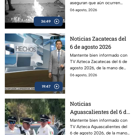
aseguran que aún ocurren
México, marcado por el
fenómenos difíciles de
06 agosto, 2026
misterio
explicar.
36:49
Noticias Zacatecas del
6 de agosto 2026
Mantente bien informado con
TV Azteca Zacatecas del 6 de
agosto 2026, de la mano de
Víctor Santiago.
06 agosto, 2026
19:47
Noticias
Aguascalientes del 6 de
agosto 2026
Mantente bien informado con
TV Azteca Aguascalientes del
6 de agosto 2026, de la mano