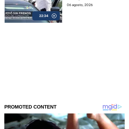
de Roberta Sánchez.
06 agosto, 2026
22:34