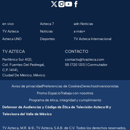
en vivo
Azteca 7
adn Noticias
TV Azteca
Noticias
a más+
Azteca UNO
Deportes
TV Azteca Internacional
TV AZTECA
CONTACTO
Periférico Sur 4121,
contacto@tvazteca.com
Col. Fuentes Del Pedregal,
55 1720 1313
| Conmutador
C.P. 14141,
Ciudad De México, México.
Aviso de privacidad
Preferencias de Cookies
Derechos
Inversionistas
Promo Espacio
Trabaja con nosotros
Programa de ética, integridad y cumplimiento
Defensor de Audiencias y Código de Ética de Televisión Azteca III y
Televisora del Valle de México
TV Azteca, M.R. & ©, TV Azteca, S.A.B. de C.V. Todos los derechos reservados,