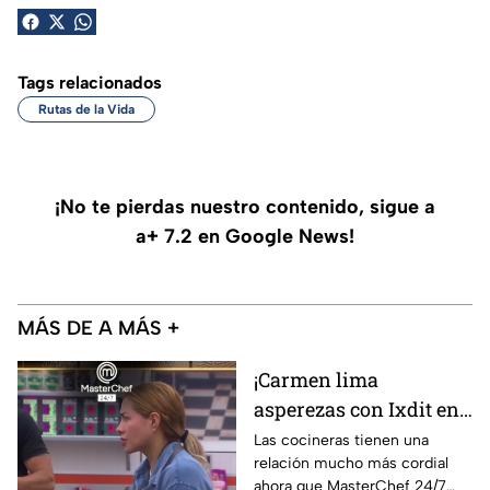
Tags relacionados
Rutas de la Vida
¡No te pierdas nuestro contenido, sigue a
a+ 7.2 en Google News!
MÁS DE A MÁS +
¡Carmen lima
asperezas con Ixdit en
MasterChef 24/7 y
Las cocineras tienen una
relación mucho más cordial
culpa a Michelle! 'Me
ahora que MasterChef 24/7