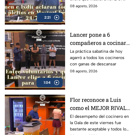
calentó la cabeza'
está en su recta final
08 agosto, 2026
(VIDEO)
2:21
Lancer pone a 6
compañeros a cocinar
para TODOS y Luis se
La práctica sabatina de hoy
agarró a todos los cocineros
queja: '¿Premio o
con ganas de descansar
castigo?' (VIDEO)
08 agosto, 2026
1:04
Flor reconoce a Luis
como el MEJOR RIVAL
de MasterChef 24/7: 'Te
El desempeño del cocinero en
la Gala de este viernes fue
vas a quedar' (VIDEO)
bastante aceptable y todos lo