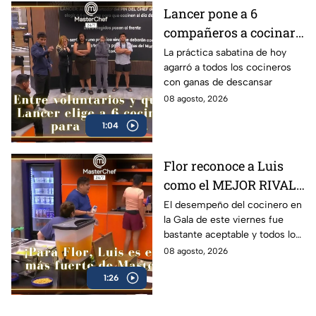
Lancer pone a 6
compañeros a cocinar
para TODOS y Luis se
La práctica sabatina de hoy
agarró a todos los cocineros
queja: '¿Premio o
con ganas de descansar
castigo?' (VIDEO)
08 agosto, 2026
1:04
Flor reconoce a Luis
como el MEJOR RIVAL
de MasterChef 24/7: 'Te
El desempeño del cocinero en
la Gala de este viernes fue
vas a quedar' (VIDEO)
bastante aceptable y todos lo
notaron
08 agosto, 2026
1:26