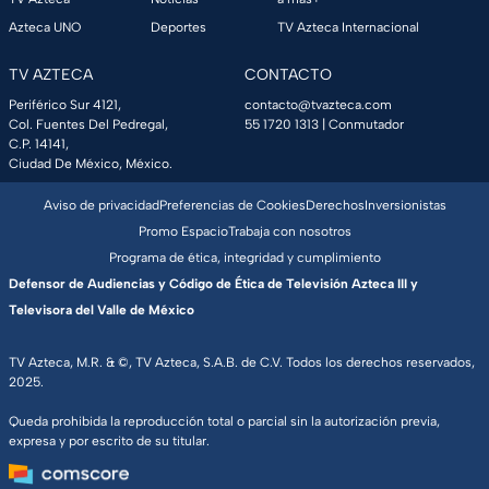
Azteca UNO
Deportes
TV Azteca Internacional
TV AZTECA
CONTACTO
Periférico Sur 4121,
contacto@tvazteca.com
Col. Fuentes Del Pedregal,
55 1720 1313
| Conmutador
C.P. 14141,
Ciudad De México, México.
Aviso de privacidad
Preferencias de Cookies
Derechos
Inversionistas
Promo Espacio
Trabaja con nosotros
Programa de ética, integridad y cumplimiento
Defensor de Audiencias y Código de Ética de Televisión Azteca III y
Televisora del Valle de México
TV Azteca, M.R. & ©, TV Azteca, S.A.B. de C.V. Todos los derechos reservados,
2025.
Queda prohibida la reproducción total o parcial sin la autorización previa,
expresa y por escrito de su titular.