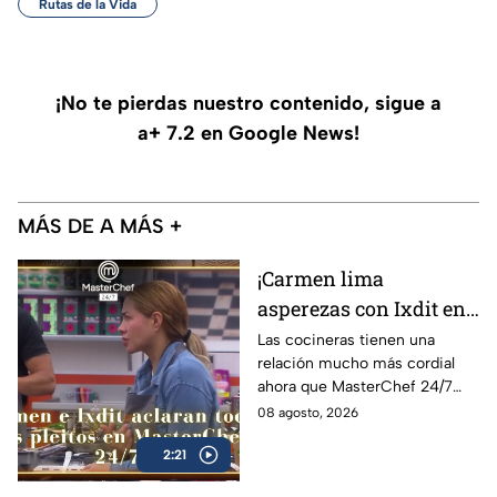
Rutas de la Vida
¡No te pierdas nuestro contenido, sigue a
a+ 7.2 en Google News!
MÁS DE A MÁS +
¡Carmen lima
asperezas con Ixdit en
MasterChef 24/7 y
Las cocineras tienen una
relación mucho más cordial
culpa a Michelle! 'Me
ahora que MasterChef 24/7
calentó la cabeza'
está en su recta final
08 agosto, 2026
(VIDEO)
2:21