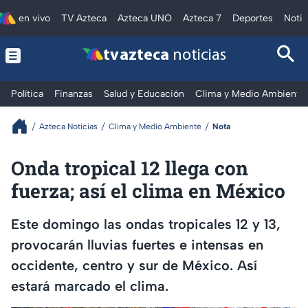
en vivo
TV Azteca
Azteca UNO
Azteca 7
Deportes
Notic
tv azteca
noticias
Política
Finanzas
Salud y Educación
Clima y Medio Ambiente
Azteca Noticias
Clima y Medio Ambiente
Nota
Onda tropical 12 llega con
fuerza; así el clima en México
Este domingo las ondas tropicales 12 y 13,
provocarán lluvias fuertes e intensas en
occidente, centro y sur de México. Así
estará marcado el clima.