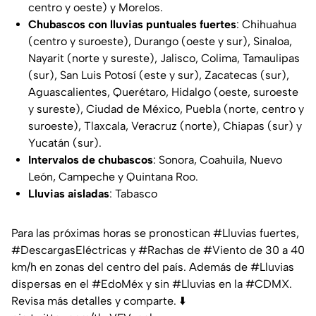
centro y oeste) y Morelos.
Chubascos con lluvias puntuales fuertes
: Chihuahua
(centro y suroeste), Durango (oeste y sur), Sinaloa,
Nayarit (norte y sureste), Jalisco, Colima, Tamaulipas
(sur), San Luis Potosí (este y sur), Zacatecas (sur),
Aguascalientes, Querétaro, Hidalgo (oeste, suroeste
y sureste), Ciudad de México, Puebla (norte, centro y
suroeste), Tlaxcala, Veracruz (norte), Chiapas (sur) y
Yucatán (sur).
Intervalos de chubascos
: Sonora, Coahuila, Nuevo
León, Campeche y Quintana Roo.
Lluvias aisladas
: Tabasco
Para las próximas horas se pronostican
#Lluvias
fuertes,
#DescargasEléctricas
y
#Rachas
de
#Viento
de 30 a 40
km/h en zonas del centro del país. Además de
#Lluvias
dispersas en el
#EdoMéx
y sin
#Lluvias
en la
#CDMX
.
Revisa más detalles y comparte. ⬇️