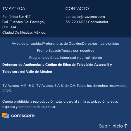
TV AZTECA
CONTACTO
Periférico Sur 4121,
contacto@tvazteca.com
Col. Fuentes Del Pedregal,
55 1720 1313
| Conmutador
C.P. 14141,
Ciudad De México, México.
Aviso de privacidad
Preferencias de Cookies
Derechos
Inversionistas
Promo Espacio
Trabaja con nosotros
Programa de ética, integridad y cumplimiento
Defensor de Audiencias y Código de Ética de Televisión Azteca III y
Televisora del Valle de México
TV Azteca, M.R. & ©, TV Azteca, S.A.B. de C.V. Todos los derechos reservados,
2025.
Queda prohibida la reproducción total o parcial sin la autorización previa,
expresa y por escrito de su titular.
Subir inicio