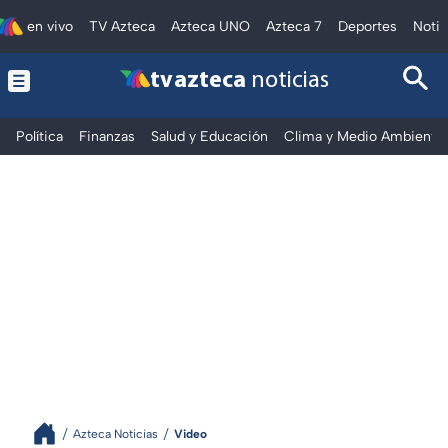
en vivo
TV Azteca
Azteca UNO
Azteca 7
Deportes
Notic
tv azteca
noticias
Política
Finanzas
Salud y Educación
Clima y Medio Ambiente
Azteca Noticias
Video