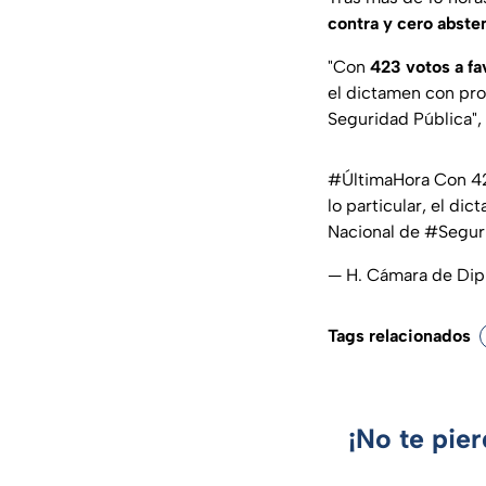
contra y cero abste
"Con
423 votos a fa
el dictamen con pro
Seguridad Pública", 
#ÚltimaHora
Con 423
lo particular, el di
Nacional de
#Segur
— H. Cámara de Di
Tags relacionados
¡No te pie