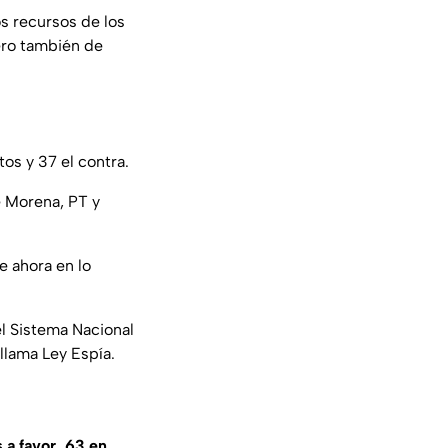
os recursos de los
ero también de
os y 37 el contra.
e Morena, PT y
e ahora en lo
el Sistema Nacional
llama Ley Espía.
 a favor, 63 en