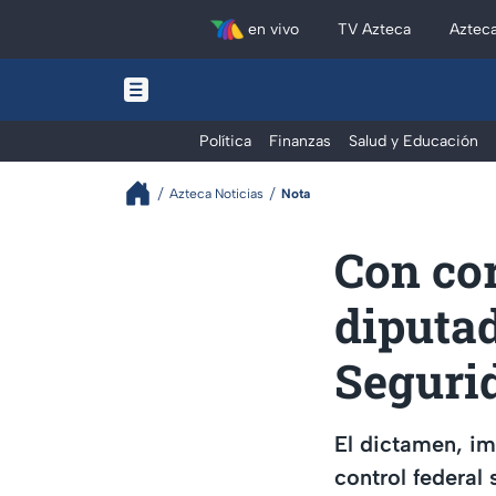
en vivo
TV Azteca
Aztec
Política
Finanzas
Salud y Educación
Azteca Noticias
Nota
Con co
diputa
Seguri
El dictamen, i
control federal 