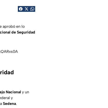
e aprobó en lo
cional de Seguridad
tcxQARxs0A
ridad
jo Nacional
y un
ederal y
la
Sedena
.