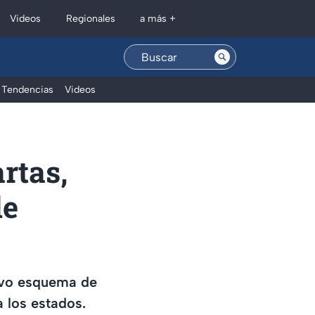
Regionales
Videos
a más +
Tendencias
Videos
rtas,
de
evo esquema de
a los estados.