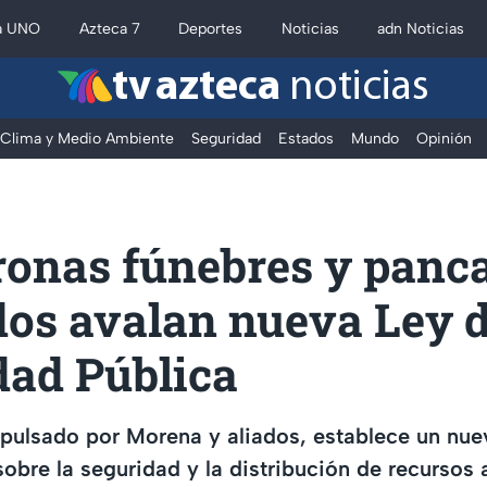
a UNO
Azteca 7
Deportes
Noticias
adn Noticias
tv azteca
noticias
Clima y Medio Ambiente
Seguridad
Estados
Mundo
Opinión
ronas fúnebres y panca
dos avalan nueva Ley 
dad Pública
mpulsado por Morena y aliados, establece un nu
sobre la seguridad y la distribución de recursos 