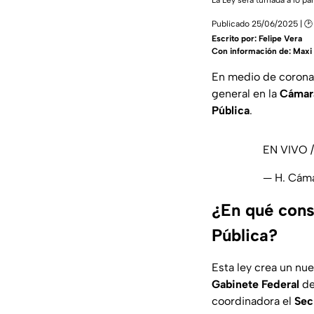
La Ley será turnada a lo par
Publicado 25/06/2025 | 🕑
Escrito por:
Felipe Vera
Con información de: Maxi
En medio de coronas
general en la
Cámar
Pública
.
EN VIVO /
— H. Cám
¿En qué cons
Pública?
Esta ley crea un n
Gabinete
Federal
d
coordinadora el
Sec