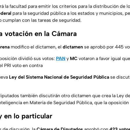
á la facultad para emitir los criterios para la distribución de l
deral
para la seguridad pública a los estados y municipios, p
 no cumplan con las tareas de seguridad.
la votación en la Cámara
rena
modifico el dictamen, el
dictamen
se aprobó por 445 vot
posición dividió sus votos:
PAN
y
MC
votaron a favor igual qu
el PRI voto en contra
nueva
Ley del Sistema Nacional de Seguridad Pública
se discut
diputados también discutirán otro dictamen que crea la Ley d
nteligencia en Materia de Seguridad Pública, que la oposición 
 en lo particular
s de discusión, la
Cámara de Diputados
aprobó con
423 votos