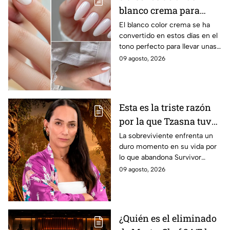
blanco crema para
lucir en verano y darle
El blanco color crema se ha
convertido en estos días en el
a tus manos un toque
tono perfecto para llevar unas
sofisticado, elegante y
manos impecables, delicadas y
09 agosto, 2026
luminoso
elegantes durante los días más
cálidos.
Esta es la triste razón
por la que Tzasna tuvo
que dejar Survivor
La sobreviviente enfrenta un
duro momento en su vida por
México La Reliquia en
lo que abandona Survivor
Llamas
México La Reliquia en Llamas.
09 agosto, 2026
¿Quién es el eliminado