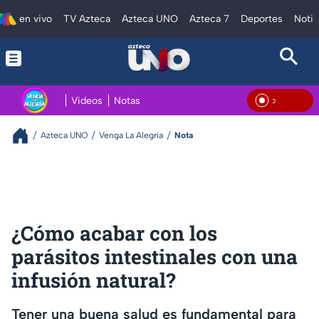
en vivo
TV Azteca
Azteca UNO
Azteca 7
Deportes
Notic
Videos
Notas
En Vi
Azteca UNO
Venga La Alegría
Nota
¿Cómo acabar con los
parásitos intestinales con una
infusión natural?
Tener una buena salud es fundamental para