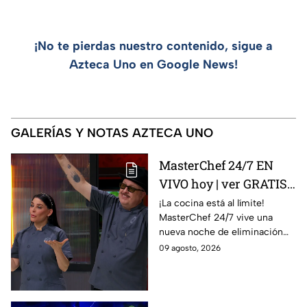
¡No te pierdas nuestro contenido, sigue a
Azteca Uno en Google News!
GALERÍAS Y NOTAS AZTECA UNO
MasterChef 24/7 EN
VIVO hoy | ver GRATIS
en línea la transmisión
¡La cocina está al límite!
MasterChef 24/7 vive una
del domingo de
nueva noche de eliminación
ELIMINACIÓN del 09 de
donde un cocinero tendrá que
09 agosto, 2026
agosto de la edición
despedirse de la competencia.
2026, a través de TV
Azteca UNO; resultado