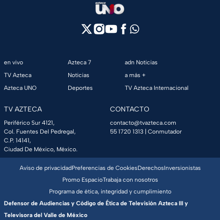
en vivo
Azteca 7
adn Noticias
TV Azteca
Noticias
a más +
Azteca UNO
Deportes
TV Azteca Internacional
TV AZTECA
CONTACTO
Periférico Sur 4121,
contacto@tvazteca.com
Col. Fuentes Del Pedregal,
55 1720 1313
| Conmutador
C.P. 14141,
Ciudad De México, México.
Aviso de privacidad
Preferencias de Cookies
Derechos
Inversionistas
Promo Espacio
Trabaja con nosotros
Programa de ética, integridad y cumplimiento
Defensor de Audiencias y Código de Ética de Televisión Azteca III y
Televisora del Valle de México