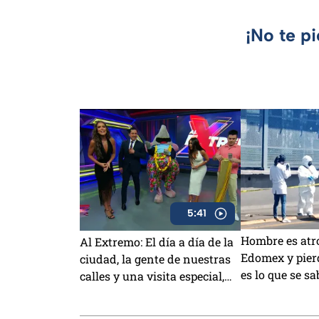
¡No te p
5:41
Hombre es atro
Al Extremo: El día a día de la
Edomex y pierd
ciudad, la gente de nuestras
es lo que se sa
calles y una visita especial,
eso y más en el programa de
este viernes