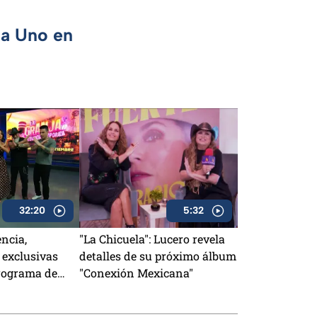
ca Uno en
32:20
5:32
encia,
"La Chicuela": Lucero revela
 exclusivas
detalles de su próximo álbum
rograma de
"Conexión Mexicana"