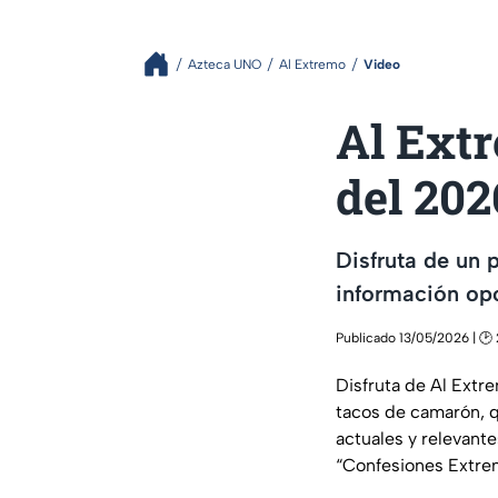
Azteca UNO
Al Extremo
Video
Al Ext
del 202
Disfruta de un 
información opo
Publicado 13/05/2026 | 🕑
Disfruta de Al Extr
tacos de camarón, q
actuales y relevant
“Confesiones Extre