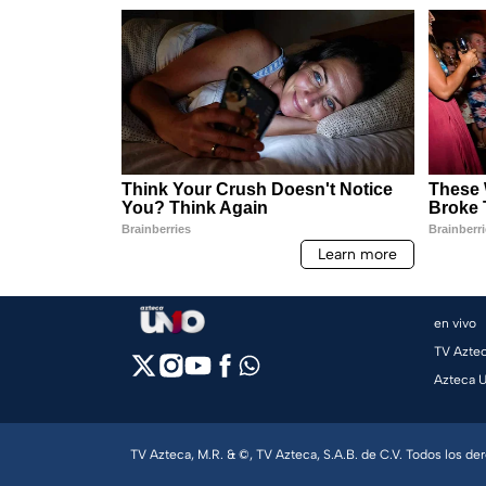
en vivo
TV Azte
Azteca 
TV Azteca, M.R. & ©, TV Azteca, S.A.B. de C.V. Todos los d