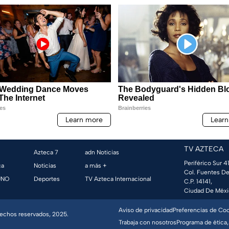
TV AZTECA
Azteca 7
adn Noticias
Periférico Sur 41
ca
Noticias
a más +
Col. Fuentes De
UNO
Deportes
TV Azteca Internacional
C.P. 14141,
Ciudad De Méxi
Aviso de privacidad
Preferencias de Co
erechos reservados, 2025.
Trabaja con nosotros
Programa de ética,