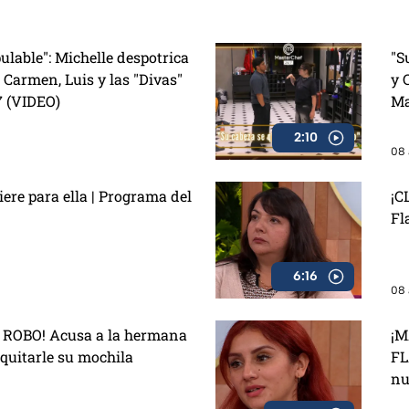
ulable": Michelle despotrica
"S
 Carmen, Luis y las "Divas"
y 
7 (VIDEO)
Ma
2:10
08 
re para ella | Programa del
¡C
Fl
6:16
08 
ROBO! Acusa a la hermana
¡M
 quitarle su mochila
FL
nu