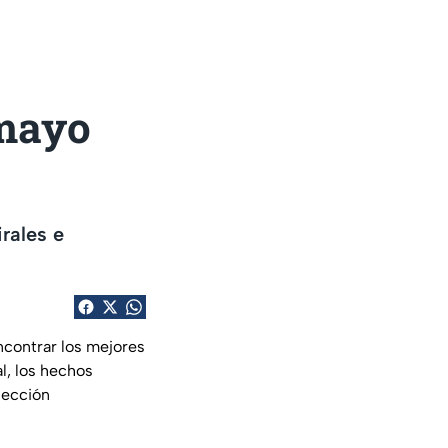
 mayo
rales e
ncontrar los mejores
l, los hechos
sección