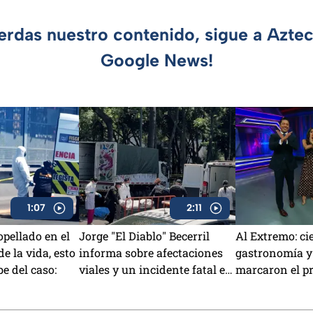
ierdas nuestro contenido, sigue a Azte
Google News!
1:07
2:11
pellado en el
Jorge "El Diablo" Becerril
Al Extremo: ci
e la vida, esto
informa sobre afectaciones
gastronomía y
be del caso:
viales y un incidente fatal en
marcaron el p
Azcapotzalco
hoy