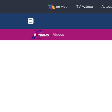
en vivo
TV Azteca
Aztec
Videos