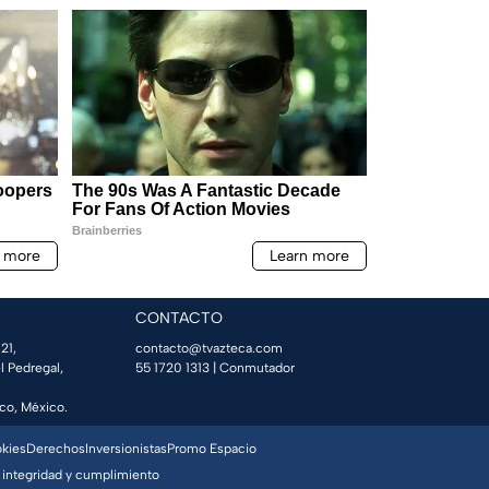
CONTACTO
21,
contacto@tvazteca.com
l Pedregal,
55 1720 1313
| Conmutador
co, México.
okies
Derechos
Inversionistas
Promo Espacio
 integridad y cumplimiento