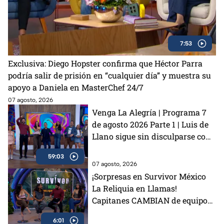
7:53
Exclusiva: Diego Hopster confirma que Héctor Parra
podría salir de prisión en “cualquier día” y muestra su
apoyo a Daniela en MasterChef 24/7
07 agosto, 2026
Venga La Alegría | Programa 7
de agosto 2026 Parte 1 | Luis de
Llano sigue sin disculparse con
Sasha Sokol, Arturo Carmona
59:03
habla de su hija Melenie y
07 agosto, 2026
preparamos unas ricas alitas
¡Sorpresas en Survivor México
BBQ con café
La Reliquia en Llamas!
Capitanes CAMBIAN de equipos
y Rey Grupero habla de su salida
6:01