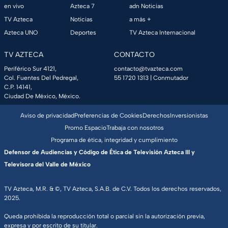
en vivo
Azteca 7
adn Noticias
TV Azteca
Noticias
a más +
Azteca UNO
Deportes
TV Azteca Internacional
TV AZTECA
CONTACTO
Periférico Sur 4121,
contacto@tvazteca.com
Col. Fuentes Del Pedregal,
55 1720 1313
| Conmutador
C.P. 14141,
Ciudad De México, México.
Aviso de privacidad
Preferencias de Cookies
Derechos
Inversionistas
Promo Espacio
Trabaja con nosotros
Programa de ética, integridad y cumplimiento
Defensor de Audiencias y Código de Ética de Televisión Azteca III y
Televisora del Valle de México
TV Azteca, M.R. & ©, TV Azteca, S.A.B. de C.V. Todos los derechos reservados,
2025.
Queda prohibida la reproducción total o parcial sin la autorización previa,
expresa y por escrito de su titular.