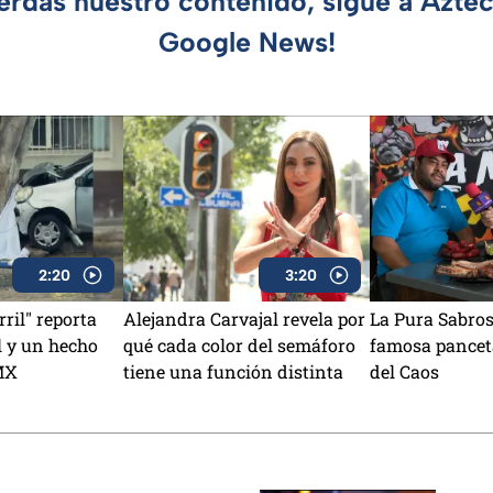
ierdas nuestro contenido, sigue a Azte
Google News!
2:20
3:20
rril" reporta
Alejandra Carvajal revela por
La Pura Sabros
l y un hecho
qué cada color del semáforo
famosa pancet
MX
tiene una función distinta
del Caos