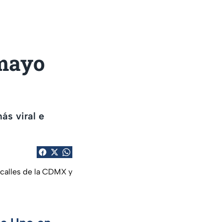
 mayo
s viral e
calles de la CDMX y