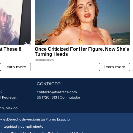
CONTACTO
21,
contacto@tvazteca.com
l Pedregal,
55 1720 1313
| Conmutador
co, México.
okies
Derechos
Inversionistas
Promo Espacio
 integridad y cumplimiento