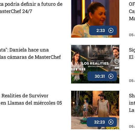
a podría definir a futuro de
OF
asterChef 24/7
Ca
Ma
2:33
05 
ta": Daniela hace una
Si
 las cámaras de MasterChef
El
30:31
05 
 Realities de Survivor
Sh
 en Llamas del miércoles 05
in
La
32:23
05 