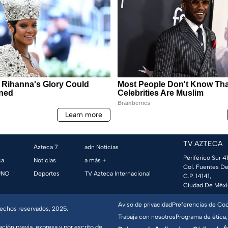
TV AZTECA
Azteca 7
adn Noticias
Periférico Sur 41
ca
Noticias
a más +
Col. Fuentes De
UNO
Deportes
TV Azteca Internacional
C.P. 14141,
Ciudad De Méxi
Aviso de privacidad
Preferencias de Co
erechos reservados, 2025.
Trabaja con nosotros
Programa de ética,
ación previa, expresa y por escrito de