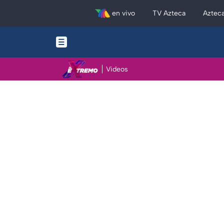
en vivo
TV Azteca
Aztec
Videos