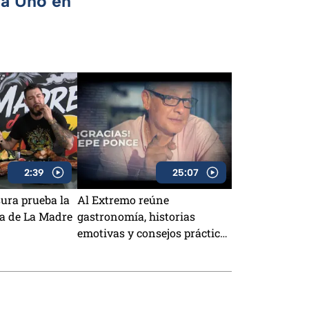
ca Uno en
2:39
25:07
ura prueba la
Al Extremo reúne
a de La Madre
gastronomía, historias
emotivas y consejos prácticos
para toda la familia