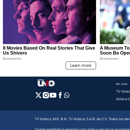
en vivo
TV Azte
Azteca 
TV Azteca, M.R. & ©, TV Azteca, S.A.B. de C.V. Todos los d
Queda prohibida la reproducción total o parcial sin la autoriz