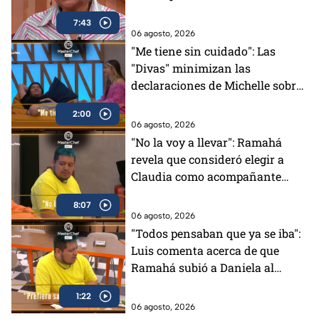
7:43
06 agosto, 2026
"Me tiene sin cuidado": Las
"Divas" minimizan las
declaraciones de Michelle sobre
su distanciamiento en
2:00
MasterChef 24/7 (VIDEO)
06 agosto, 2026
"No la voy a llevar": Ramahá
revela que consideró elegir a
Claudia como acompañante
para su salida del Mundo
8:07
MasterChef (VIDEO)
06 agosto, 2026
"Todos pensaban que ya se iba":
Luis comenta acerca de que
Ramahá subió a Daniela al
balcón en MasterChef 24/7
1:22
06 agosto, 2026