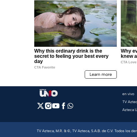
en vivo
TV Azte
Azteca 
TV Azteca, M.R. & ©, TV Azteca, S.A.B. de C.V. Todos los d