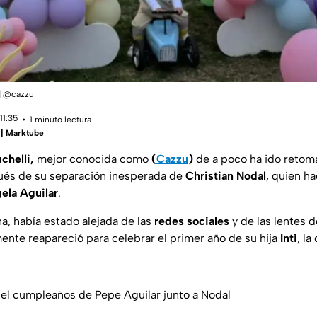
 | @cazzu
11:35
1 minuto lectura
 | Marktube
uchelli,
mejor conocida como
(
Cazzu
)
de a poco ha ido retoma
pués de su separación inesperada de
Christian Nodal
, quien h
ela Aguilar
.
a, había estado alejada de las
redes sociales
y de las lentes d
nte reapareció para celebrar el primer año de su hija
Inti
, la
el cumpleaños de Pepe Aguilar junto a Nodal