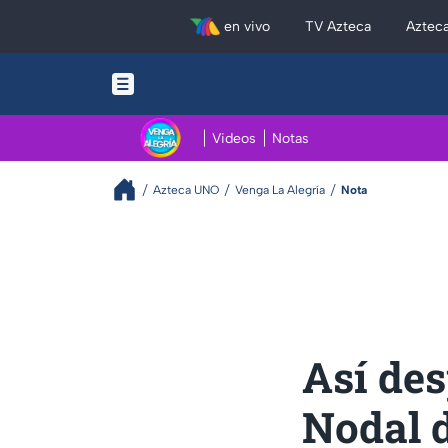
en vivo
TV Azteca
Aztec
Videos
Notas
Azteca UNO
Venga La Alegría
Nota
Así des
Nodal d