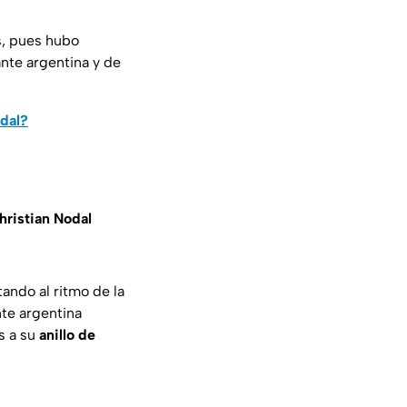
s, pues hubo
nte argentina y de
dal?
hristian Nodal
tando al ritmo de la
nte argentina
s a su
anillo de