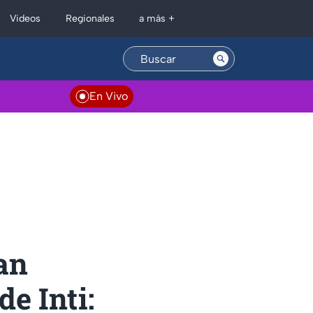
Regionales
Videos
a más +
En Vivo
an
e Inti: