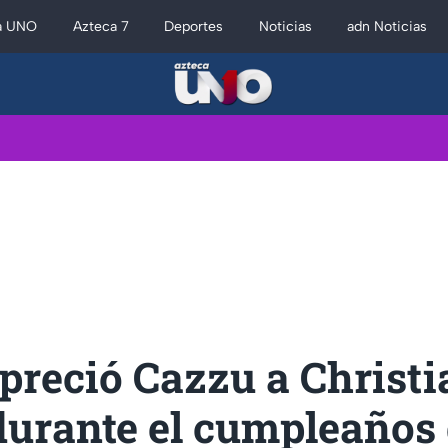
a UNO
Azteca 7
Deportes
Noticias
adn Noticias
preció Cazzu a Christi
urante el cumpleaños d