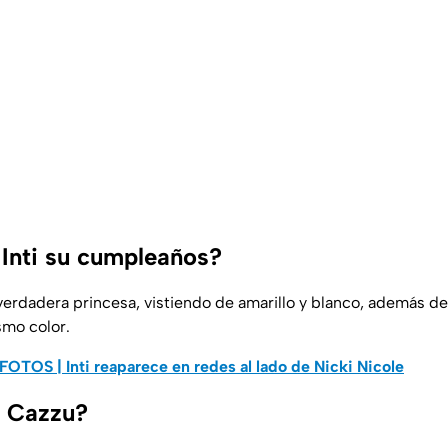
Inti su cumpleaños?
 verdadera princesa, vistiendo de amarillo y blanco, además d
smo color.
FOTOS | Inti reaparece en redes al lado de Nicki Nicole
ó Cazzu?