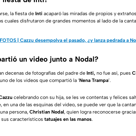
se, la fiesta de
Inti
acaparó las miradas de propios y extraño
os cuales disfrutaron de grandes momentos al lado de la canta
FOTOS | Cazzu desempolva el pasado, ¿y lanza pedrada a No
rtió un video junto a Nodal?
n decenas de fotografías del padre de
Inti,
no fue así, pues
C
uno de los videos que compartió la ‘
Nena Trampa
’.
Cazzu
celebrando con su hija, se les ve contentas y felices sal
, en una de las esquinas del video, se puede ver que la canta
e una persona,
Christian Nodal
, quien logra reconocerse gracia
r sus característicos
tatuajes en las manos
.