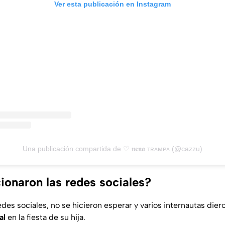
Ver esta publicación en Instagram
Una publicación compartida de ♡ 𝖓𝖊𝖓𝖆 ᴛʀᴀᴍᴘᴀ (@cazzu)
onaron las redes sociales?
des sociales, no se hicieron esperar y varios internautas dier
al
en la fiesta de su hija.