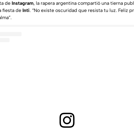
nta de
Instagram
, la rapera argentina compartió una tierna pub
a fiesta de
Inti
. “
No existe oscuridad que resista tu luz. Feliz p
lma”.