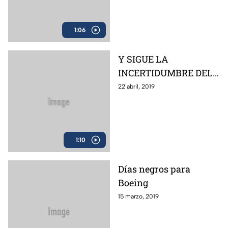
1:06
Y SIGUE LA
INCERTIDUMBRE DEL
BREXIT
22 abril, 2019
1:10
Días negros para
Boeing
15 marzo, 2019