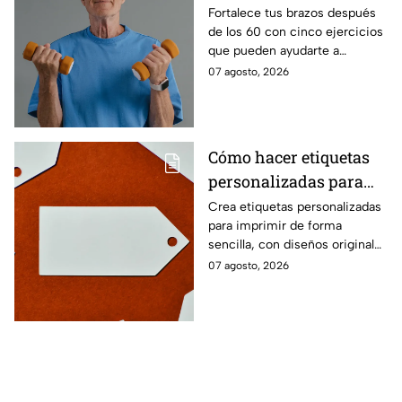
fuerza después de los
Fortalece tus brazos después
de los 60 con cinco ejercicios
60
que pueden ayudarte a
recuperar fuerza, movilidad y
07 agosto, 2026
seguridad en los movimientos
cotidianos.
Cómo hacer etiquetas
personalizadas para
imprimir
Crea etiquetas personalizadas
para imprimir de forma
sencilla, con diseños originales
y detalles adaptados a tus
07 agosto, 2026
gustos, eventos o proyectos.