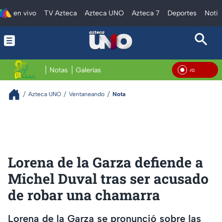
en vivo
TV Azteca
Azteca UNO
Azteca 7
Deportes
Notic
Notas
Galerías
En V
Azteca UNO
Ventaneando
Nota
Lorena de la Garza defiende a
Michel Duval tras ser acusado
de robar una chamarra
Lorena de la Garza se pronunció sobre las