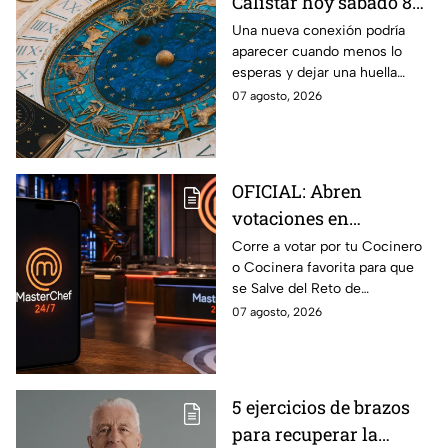
Calistar hoy sábado 8
de agosto del 2026 para
Una nueva conexión podría
aparecer cuando menos lo
cada signo; una
esperas y dejar una huella
conexión inesperada
importante.
07 agosto, 2026
podría transformar tus
próximos días
OFICIAL: Abren
votaciones en
MasterChef 24/7 para
Corre a votar por tu Cocinero
o Cocinera favorita para que
que salves a un
se Salve del Reto de
Cocinero del Reto de
Eliminación de MasterChef
07 agosto, 2026
Eliminación de este
24/7 de este próximo
domingo
domingo.
5 ejercicios de brazos
para recuperar la