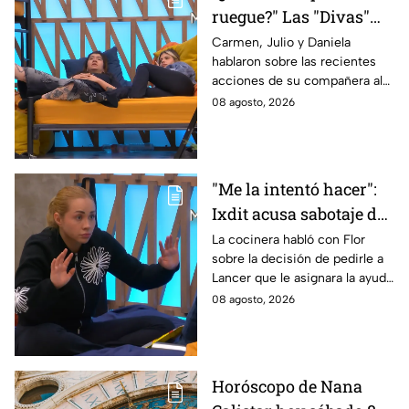
ruegue?" Las "Divas"
lamentan el
Carmen, Julio y Daniela
hablaron sobre las recientes
comportamiento de
acciones de su compañera al
Michelle en MasterChef
interior del Mundo MasterChef
08 agosto, 2026
24/7
"Me la intentó hacer":
Ixdit acusa sabotaje de
Ramahá en la pasada
La cocinera habló con Flor
sobre la decisión de pedirle a
gala de salvación de
Lancer que le asignara la ayuda
MasterChef 24/7
de Ramahá y no la de Daniela
08 agosto, 2026
Horóscopo de Nana