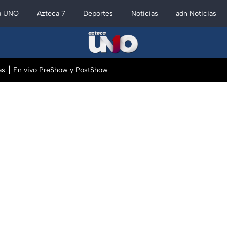
a UNO
Azteca 7
Deportes
Noticias
adn Noticias
as
En vivo PreShow y PostShow