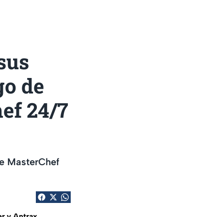
sus
go de
ef 24/7
de MasterChef
r y Antrax