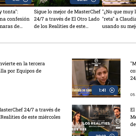
 tonta":
Sigue lo mejor de MasterChef
"¿No que muy l
una confesión
24/7 a través de El Otro Lado
"reta" a Claudi
ámaras de
de los Realities de este
usando su mejo
/7 (VIDEO)
miércoles
MasterChef 24
nvierte en la tercera
"M
lla por Equipos de
co
24
1:41
05 
MasterChef 24/7 a través de
El
 Realities de este miércoles
Mé
de