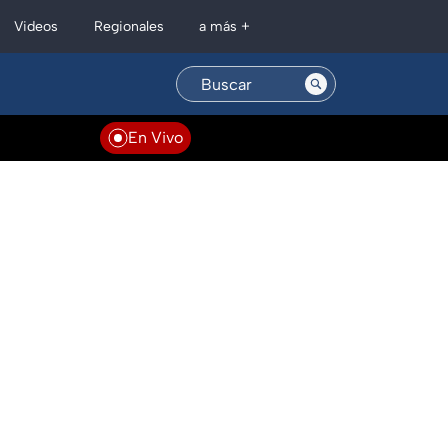
Regionales
Videos
a más +
En Vivo