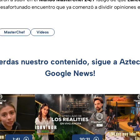
esafortunado encuentro que ya comenzó a dividir opiniones e
MasterChef
Videos
ierdas nuestro contenido, sigue a Azte
Google News!
1:41
30:31