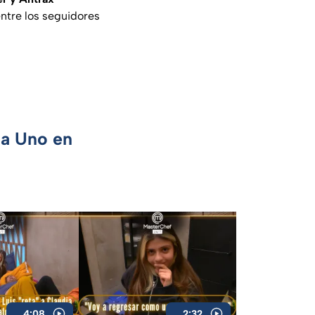
ntre los seguidores
ca Uno en
4:08
2:32