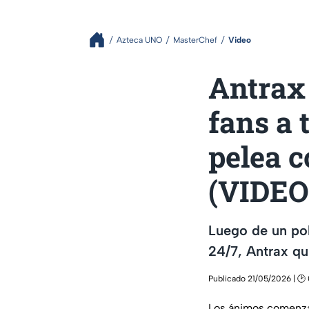
Azteca UNO
MasterChef
Video
Antrax 
fans a 
pelea 
(VIDEO
Luego de un po
24/7, Antrax qu
Publicado 21/05/2026 | 🕑 0
Los ánimos comenza