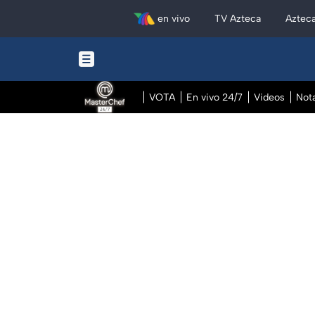
en vivo
TV Azteca
Aztec
VOTA
En vivo 24/7
Videos
Not