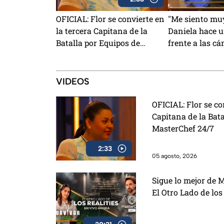
OFICIAL: Flor se convierte en
"Me siento muy
la tercera Capitana de la
Daniela hace 
Batalla por Equipos de
frente a las c
MasterChef 24/7
MasterChef 24
VIDEOS
OFICIAL: Flor se co
Capitana de la Bata
MasterChef 24/7
2:33
05 agosto, 2026
Sigue lo mejor de 
El Otro Lado de los