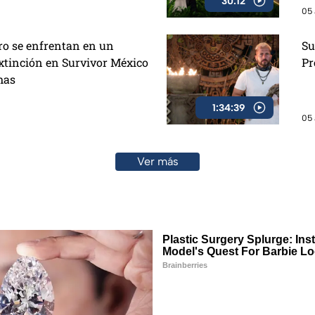
30:12
05 
ro se enfrentan en un
Su
xtinción en Survivor México
Pr
mas
1:34:39
05 
Ver más