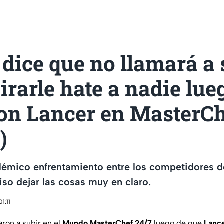
dice que no llamará a 
tirarle hate a nadie lue
con Lancer en MasterCh
)
lémico enfrentamiento entre los competidores 
iso dejar las cosas muy en claro.
1:11
ron a subir en el
Mundo MasterChef 24/7
luego de que
Lance