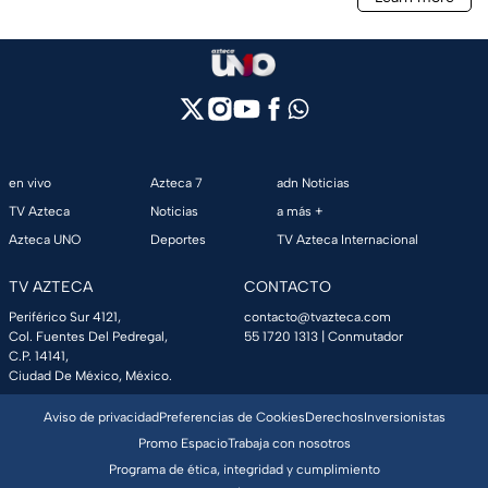
en vivo
Azteca 7
adn Noticias
TV Azteca
Noticias
a más +
Azteca UNO
Deportes
TV Azteca Internacional
TV AZTECA
CONTACTO
Periférico Sur 4121,
contacto@tvazteca.com
Col. Fuentes Del Pedregal,
55 1720 1313
| Conmutador
C.P. 14141,
Ciudad De México, México.
Aviso de privacidad
Preferencias de Cookies
Derechos
Inversionistas
Promo Espacio
Trabaja con nosotros
Programa de ética, integridad y cumplimiento