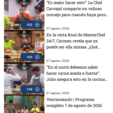
“Es mejor hacer esto”: La Chef
Carvajal comparte un valioso
consejo para cuando haya poco
tiempo en MasterChef 24/7
1:02
(VIDEO)
07 agosto, 2026
En la recta final de MasterChef
24/7, Carmen revela que ya
puede ser ella misma. ¿Qué
cambió?
1:02
07 agosto, 2026
“En el norte debemos saber
hacer carne asada a fuerza”:
Julio asegura esto en la cocina
de MasterChef 24/7 (VIDEO
1:48
07 agosto, 2026
Ventaneando | Programa
completo 7 de agosto de 2026