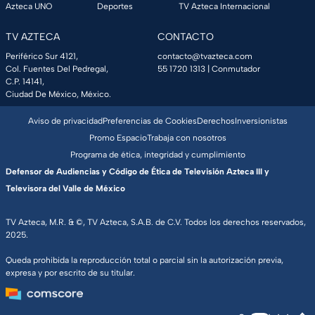
Azteca UNO
Deportes
TV Azteca Internacional
TV AZTECA
CONTACTO
Periférico Sur 4121,
contacto@tvazteca.com
Col. Fuentes Del Pedregal,
55 1720 1313
| Conmutador
C.P. 14141,
Ciudad De México, México.
Aviso de privacidad
Preferencias de Cookies
Derechos
Inversionistas
Promo Espacio
Trabaja con nosotros
Programa de ética, integridad y cumplimiento
Defensor de Audiencias y Código de Ética de Televisión Azteca III y
Televisora del Valle de México
TV Azteca, M.R. & ©, TV Azteca, S.A.B. de C.V. Todos los derechos reservados,
2025.
Queda prohibida la reproducción total o parcial sin la autorización previa,
expresa y por escrito de su titular.