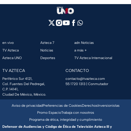
en vivo
Azteca 7
adn Noticias
TV Azteca
Noticias
a más +
Azteca UNO
Deportes
TV Azteca Internacional
TV AZTECA
CONTACTO
Periférico Sur 4121,
contacto@tvazteca.com
Col. Fuentes Del Pedregal,
55 1720 1313
| Conmutador
C.P. 14141,
Ciudad De México, México.
Aviso de privacidad
Preferencias de Cookies
Derechos
Inversionistas
Promo Espacio
Trabaja con nosotros
Programa de ética, integridad y cumplimiento
Defensor de Audiencias y Código de Ética de Televisión Azteca III y