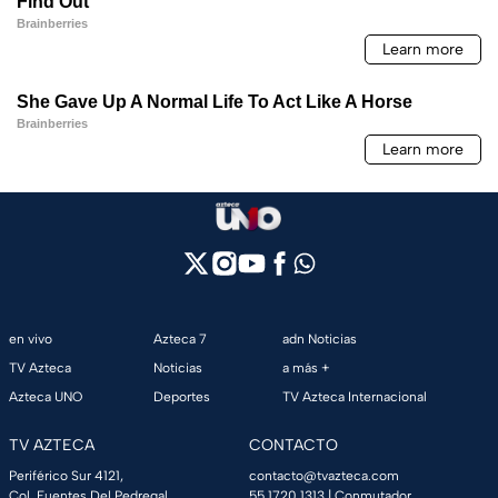
en vivo
Azteca 7
adn Noticias
TV Azteca
Noticias
a más +
Azteca UNO
Deportes
TV Azteca Internacional
TV AZTECA
CONTACTO
Periférico Sur 4121,
contacto@tvazteca.com
Col. Fuentes Del Pedregal,
55 1720 1313
| Conmutador