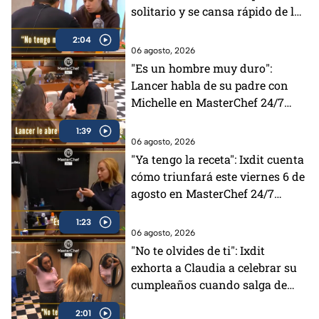
solitario y se cansa rápido de la
gente en MasterChef 24/7
2:04
06 agosto, 2026
"Es un hombre muy duro":
Lancer habla de su padre con
Michelle en MasterChef 24/7
(VIDEO)
1:39
06 agosto, 2026
"Ya tengo la receta": Ixdit cuenta
cómo triunfará este viernes 6 de
agosto en MasterChef 24/7
(VIDEO)
1:23
06 agosto, 2026
"No te olvides de ti": Ixdit
exhorta a Claudia a celebrar su
cumpleaños cuando salga de
MasterChef 24/7 (VIDEO)
2:01