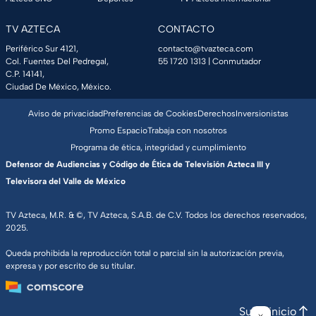
TV AZTECA
CONTACTO
Periférico Sur 4121,
contacto@tvazteca.com
Col. Fuentes Del Pedregal,
55 1720 1313
| Conmutador
C.P. 14141,
Ciudad De México, México.
Aviso de privacidad
Preferencias de Cookies
Derechos
Inversionistas
Promo Espacio
Trabaja con nosotros
Programa de ética, integridad y cumplimiento
Defensor de Audiencias y Código de Ética de Televisión Azteca III y
Televisora del Valle de México
TV Azteca, M.R. & ©, TV Azteca, S.A.B. de C.V. Todos los derechos reservados,
2025.
Queda prohibida la reproducción total o parcial sin la autorización previa,
expresa y por escrito de su titular.
Subir inicio