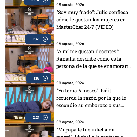
08 agosto, 2026
"Soy muy fijado": Julio confiesa
cómo le gustan las mujeres en
MasterChef 24/7 (VIDEO)
1:06
08 agosto, 2026
"A mí me gustan decentes":
Ramahá describe cómo es la
persona de la que se enamoraría
(VIDEO)
1:18
08 agosto, 2026
"Ya tenía 6 meses": Ixdit
recuerda la razón por la que le
escondió su embarazo a sus
padres en MasterChef 24/7
2:21
(VIDEO)
08 agosto, 2026
"Mi papá le fue infiel a mi
mamá": Michelle le confiesa a