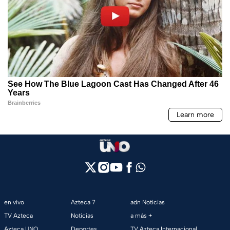
en vivo
Azteca 7
adn Noticias
TV Azteca
Noticias
a más +
Azteca UNO
Deportes
TV Azteca Internacional