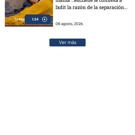
Ixdit la razón de la separación
de sus padres en MasterChef
1:34
24/7 (VIDEO)
08 agosto, 2026
Ver más